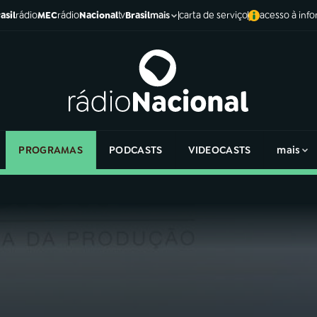
asil
rádio
MEC
rádio
Nacional
tv
Brasil
carta de serviço
acesso à inf
mais
PROGRAMAS
PODCASTS
VIDEOCASTS
mais