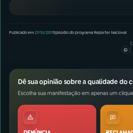
07
ÚLTIMAS
08
FESTIVAL DE MÚSICA
Publicado em
27/10/2017
Episódio
do programa
Repórter Nacional
ACOMPANHE A RÁDIO NACIONAL
C
YouTube
Facebook
Instagram
X
Dê sua opinião sobre a qualidade do 
TikTok
Escolha sua manifestação em apenas um clique
DENÚNCIA
RECLAMA