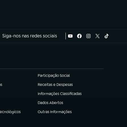
Siga-nos nas redes sociais
Participação Social
(abre em nova aba)
as
Receitas e Despesas
(abre em nova aba)
Informações Classificadas
(abre em nova aba)
Dados Abertos
(abre em nova aba)
Tecnológicos
Outras Informações
(abre em nova aba)