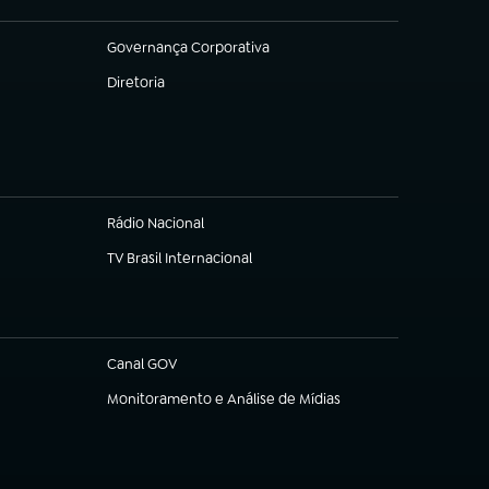
Governança Corporativa
(abre em nova aba)
Diretoria
(abre em nova aba)
Rádio Nacional
TV Brasil Internacional
(abre em nova aba)
Canal GOV
(abre em nova aba)
Monitoramento e Análise de Mídias
(abre em nova aba)