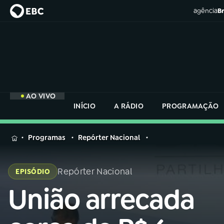
agência
Br
AO VIVO
INÍCIO
A RÁDIO
PROGRAMAÇÃO
MENU
Programas
Repórter Nacional
Buscar
na
Repórter Nacional
EPISÓDIO
Rádio
Buscar
Nacional
União arrecada
Buscar
na
Rádio
AO VIVO