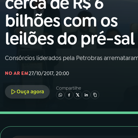
cerca de R$ 6
Nacional
bilhões com os
01
INÍCIO
leilões do pré-sal
02
A RÁDIO
Consórcios liderados pela Petrobras arremataram
03
PROGRAMAÇÃO
27/10/2017, 20:00
NO AR EM
04
PROGRAMAS
Compartilhe
Ouça agora
05
PODCASTS
06
VIDEOCASTS