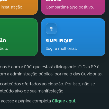
 insatisfação.
Compartilhe algo positivo.
ÇÃO
SIMPLIFIQUE
dido.
Sugira melhorias.
 mas é com a EBC que estará dialogando. O Fala.BR é
m a administração pública, por meio das Ouvidorias.
 conteúdos ofertados ao cidadão. Por isso, não se
onteúdo alvo de sua manifestação.
Clique aqui
, acesse a página completa
.