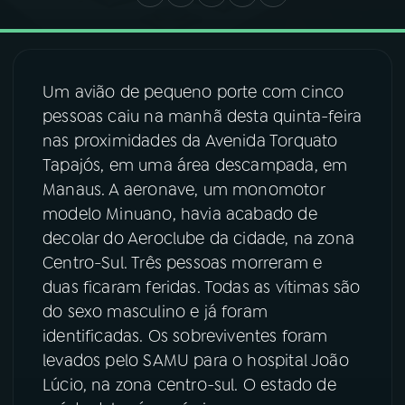
03
PROGRAMAÇÃO
Um avião de pequeno porte com cinco
04
PROGRAMAS
pessoas caiu na manhã desta quinta-feira
nas proximidades da Avenida Torquato
Tapajós, em uma área descampada, em
05
PODCASTS
Manaus. A aeronave, um monomotor
modelo Minuano, havia acabado de
06
VIDEOCASTS
decolar do Aeroclube da cidade, na zona
Centro-Sul. Três pessoas morreram e
07
ÚLTIMAS
duas ficaram feridas. Todas as vítimas são
do sexo masculino e já foram
identificadas. Os sobreviventes foram
08
FESTIVAL DE MÚSICA
levados pelo SAMU para o hospital João
Lúcio, na zona centro-sul. O estado de
ACOMPANHE A RÁDIO NACIONAL