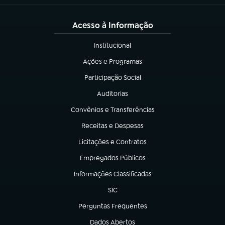
Acesso à Informação
Institucional
(abre em nova aba)
Ações e Programas
(abre em nova aba)
Participação Social
(abre em nova aba)
Auditorias
(abre em nova aba)
Convênios e Transferências
(abre em nova aba)
Receitas e Despesas
(abre em nova aba)
Licitações e Contratos
(abre em nova aba)
Empregados Públicos
(abre em nova aba)
Informações Classificadas
(abre em nova aba)
SIC
(abre em nova aba)
Perguntas Frequentes
(abre em nova aba)
Dados Abertos