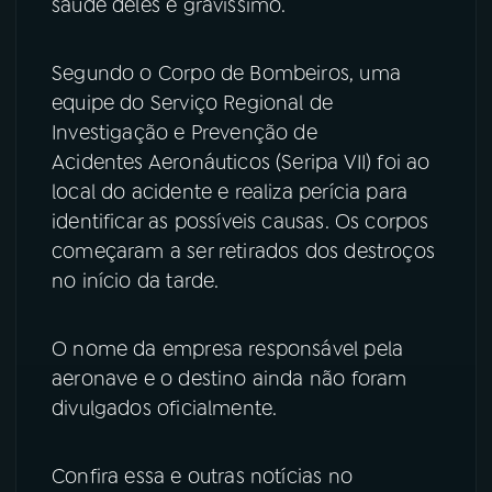
saúde deles é gravíssimo.
YouTube
Facebook
Segundo o Corpo de Bombeiros, uma
Instagram
X
equipe do Serviço Regional de
Investigação e Prevenção de
TikTok
Acidentes Aeronáuticos (Seripa VII) foi ao
local do acidente e realiza perícia para
identificar as possíveis causas. Os corpos
começaram a ser retirados dos destroços
no início da tarde.
O nome da empresa responsável pela
aeronave e o destino ainda não foram
divulgados oficialmente.
Confira essa e outras notícias no