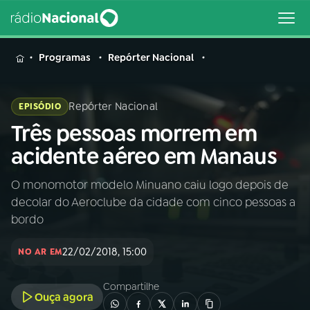
MENU
Programas
Repórter Nacional
Repórter Nacional
EPISÓDIO
Três pessoas morrem em
Buscar
na
acidente aéreo em Manaus
Rádio
Buscar
Nacional
O monomotor modelo Minuano caiu logo depois de
decolar do Aeroclube da cidade com cinco pessoas a
AO VIVO
bordo
22/02/2018, 15:00
01
INÍCIO
NO AR EM
Compartilhe
Ouça agora
02
A RÁDIO