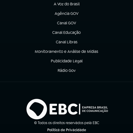
A Voz do Brasil
(abre em nova aba)
Agência GOV
(abre em nova aba)
Canal GOV
(abre em nova aba)
Canal Educação
(abre em nova aba)
Canal Libras
(abre em nova aba)
Monitoramento e Análise de Mídias
(abre em nova aba)
Publicidade Legal
(abre em nova aba)
Rádio Gov
(abre em nova aba)
© Todos os direitos reservados pela EBC
Política de Privacidade