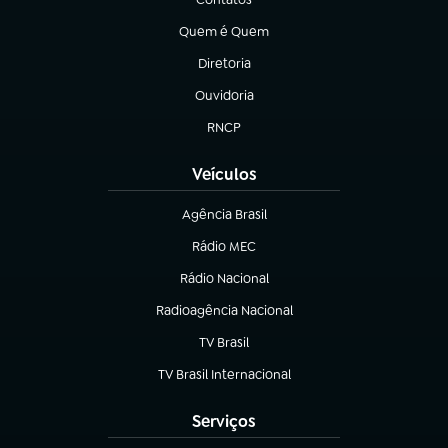
(abre em nova aba)
Quem é Quem
(abre em nova aba)
Diretoria
(abre em nova aba)
Ouvidoria
(abre em nova aba)
RNCP
(abre em nova aba)
Veículos
Agência Brasil
(abre em nova aba)
Rádio MEC
(abre em nova aba)
Rádio Nacional
Radioagência Nacional
(abre em nova aba)
TV Brasil
(abre em nova aba)
TV Brasil Internacional
(abre em nova aba)
Serviços