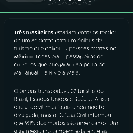
03
PROGRAMAÇÃO
Três brasileiros
estariam entre os feridos
04
PROGRAMAS
de um acidente com um ônibus de
turismo que deixou 12 pessoas mortas no
05
PODCASTS
México
. Todas eram passageiros de
cruzeiros que chegaram ao porto de
Mahahual, na Riviera Maia.
06
VIDEOCASTS
O ônibus transportava 32 turistas do
07
ÚLTIMAS
Brasil, Estados Unidos e Suécia. A lista
oficial de vítimas fatais ainda não foi
08
FESTIVAL DE MÚSICA
divulgada, mas a Defesa Civil informou
que 90% dos mortos são americanos. Um
guia mexicano também está entre as
ACOMPANHE A RÁDIO NACIONAL