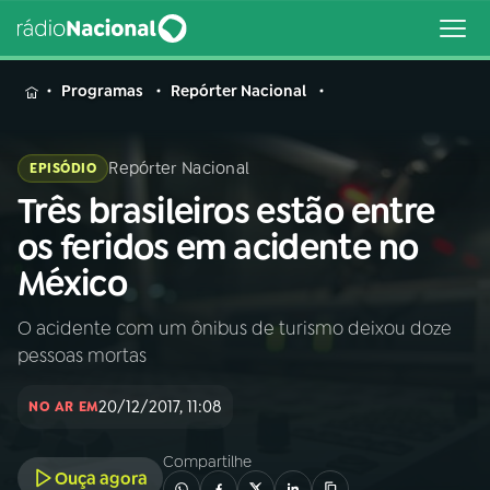
MENU
Programas
Repórter Nacional
Repórter Nacional
EPISÓDIO
Três brasileiros estão entre
Buscar
na
os feridos em acidente no
Rádio
Buscar
México
Nacional
O acidente com um ônibus de turismo deixou doze
AO VIVO
pessoas mortas
01
INÍCIO
20/12/2017, 11:08
NO AR EM
Compartilhe
02
A RÁDIO
Ouça agora