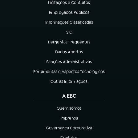
Licitações e Contratos
(abre em nova aba)
Empregados Públicos
(abre em nova aba)
Informações Classificadas
(abre em nova aba)
SIC
(abre em nova aba)
Perguntas Frequentes
(abre em nova aba)
Dados Abertos
(abre em nova aba)
Sanções Administrativas
(abre em nova aba)
Ferramentas e Aspectos Tecnológicos
(abre em nova aba)
Outras Informações
(abre em nova aba)
A EBC
Quem somos
(abre em nova aba)
Imprensa
(abre em nova aba)
Governança Corporativa
(abre em nova aba)
Contatos