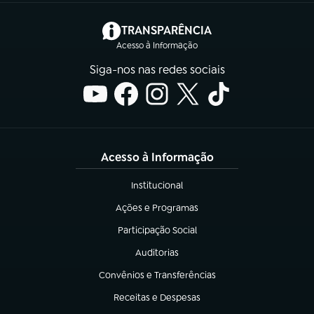
(abre em nova aba)
TRANSPARÊNCIA
Acesso à Informação
Siga-nos nas redes sociais
Acesso à Informação
Institucional
(abre em nova aba)
Ações e Programas
(abre em nova aba)
Participação Social
(abre em nova aba)
Auditorias
(abre em nova aba)
Convênios e Transferências
(abre em nova aba)
Receitas e Despesas
(abre em nova aba)