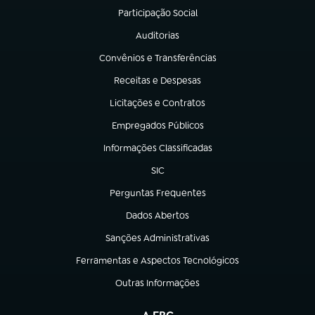
Participação Social
(abre em nova aba)
Auditorias
(abre em nova aba)
Convênios e Transferências
(abre em nova aba)
Receitas e Despesas
(abre em nova aba)
Licitações e Contratos
(abre em nova aba)
Empregados Públicos
(abre em nova aba)
Informações Classificadas
(abre em nova aba)
SIC
(abre em nova aba)
Perguntas Frequentes
(abre em nova aba)
Dados Abertos
(abre em nova aba)
Sanções Administrativas
(abre em nova aba)
Ferramentas e Aspectos Tecnológicos
(abre em nova aba)
Outras Informações
(abre em nova aba)