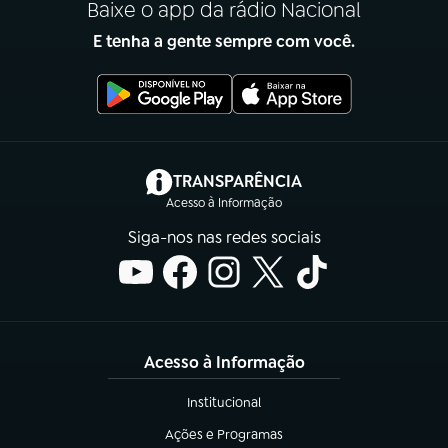
Baixe o app da rádio Nacional
E tenha a gente sempre com você.
(abre em nova aba)
TRANSPARÊNCIA
Acesso à Informação
Siga-nos nas redes sociais
Acesso à Informação
Institucional
(abre em nova aba)
Ações e Programas
(abre em nova aba)