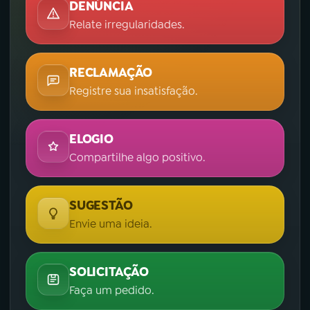
DENÚNCIA
Relate irregularidades.
RECLAMAÇÃO
Registre sua insatisfação.
ELOGIO
Compartilhe algo positivo.
SUGESTÃO
Envie uma ideia.
SOLICITAÇÃO
Faça um pedido.