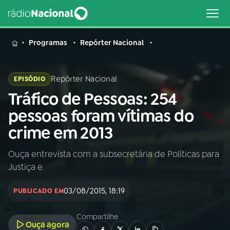
MENU
Programas
Repórter Nacional
Repórter Nacional
EPISÓDIO
Tráfico de Pessoas: 254
Buscar
na
pessoas foram vítimas do
Rádio
Buscar
crime em 2013
Nacional
Ouça entrevista com a subsecretária de Políticas para
AO VIVO
Justiça e
01
INÍCIO
03/08/2015, 18:19
PUBLICADO EM
Compartilhe
02
A RÁDIO
Ouça agora