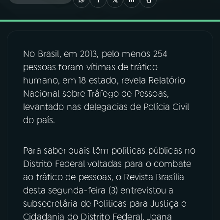
03
PROGRAMAÇÃO
No Brasil, em 2013, pelo menos 254
04
PROGRAMAS
pessoas foram vítimas de tráfico
humano, em 18 estado, revela Relatório
05
PODCASTS
Nacional sobre Tráfego de Pessoas,
levantado nas delegacias de Polícia Civil
do país.
06
VIDEOCASTS
Para saber quais têm políticas públicas no
07
ÚLTIMAS
Distrito Federal voltadas para o combate
ao tráfico de pessoas, o Revista Brasília
08
FESTIVAL DE MÚSICA
desta segunda-feira (3) entrevistou a
subsecretária de Políticas para Justiça e
Cidadania do Distrito Federal, Joana
ACOMPANHE A RÁDIO NACIONAL