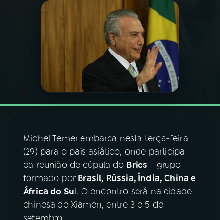
03
PROGRAMAÇÃO
04
PROGRAMAS
05
PODCASTS
06
VIDEOCASTS
Michel Temer embarca nesta terça-feira
(29) para o país asiático, onde participa
07
ÚLTIMAS
da reunião de cúpula do
Brics
- grupo
formado por
Brasil, Rússia, Índia, China e
08
FESTIVAL DE MÚSICA
África do Su
l. O encontro será na cidade
chinesa de Xiamen, entre 3 e 5 de
setembro.
ACOMPANHE A RÁDIO NACIONAL