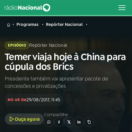
MENU
Programas
Repórter Nacional
Repórter Nacional
EPISÓDIO
Temer viaja hoje à China para
Buscar
na
cúpula dos Brics
Rádio
Buscar
Nacional
Presidente também vai apresentar pacote de
concessões e privatizações
AO VIVO
29/08/2017, 11:45
NO AR EM
01
INÍCIO
Compartilhe
Ouça agora
02
A RÁDIO