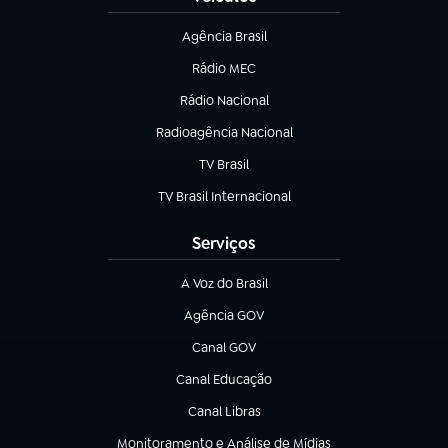
Agência Brasil
(abre em nova aba)
Rádio MEC
(abre em nova aba)
Rádio Nacional
Radioagência Nacional
(abre em nova aba)
TV Brasil
(abre em nova aba)
TV Brasil Internacional
(abre em nova aba)
Serviços
A Voz do Brasil
(abre em nova aba)
Agência GOV
(abre em nova aba)
Canal GOV
(abre em nova aba)
Canal Educação
(abre em nova aba)
Canal Libras
(abre em nova aba)
Monitoramento e Análise de Mídias