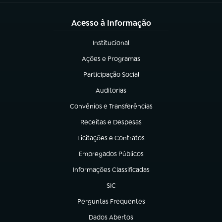
Acesso à Informação
Institucional
(abre em nova aba)
Ações e Programas
(abre em nova aba)
Participação Social
(abre em nova aba)
Auditorias
(abre em nova aba)
Convênios e Transferências
(abre em nova aba)
Receitas e Despesas
(abre em nova aba)
Licitações e Contratos
(abre em nova aba)
Empregados Públicos
(abre em nova aba)
Informações Classificadas
(abre em nova aba)
SIC
(abre em nova aba)
Perguntas Frequentes
(abre em nova aba)
Dados Abertos
(abre em nova aba)