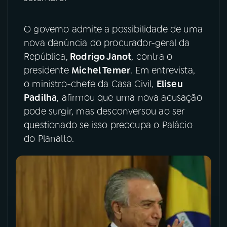
YouTube
Facebook
O governo admite a possibilidade de uma
nova denúncia do procurador-geral da
Instagram
X
República,
Rodrigo Janot
, contra o
presidente
Michel Temer
. Em entrevista,
TikTok
o ministro-chefe da Casa Civil,
Eliseu
Padilha
, afirmou que uma nova acusação
pode surgir, mas desconversou ao ser
questionado se isso preocupa o Palácio
do Planalto.