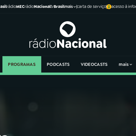
asil
rádio
MEC
rádio
Nacional
tv
Brasil
carta de serviço
acesso à inf
mais
PROGRAMAS
PODCASTS
VIDEOCASTS
mais