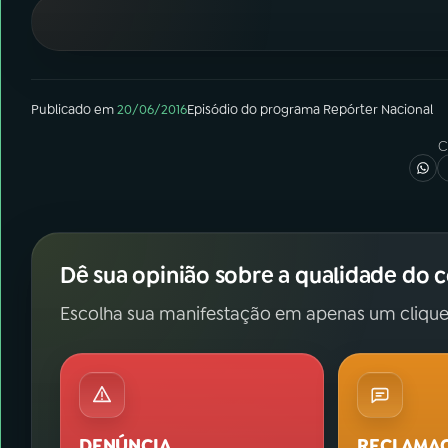
07
ÚLTIMAS
08
FESTIVAL DE MÚSICA
Publicado em
20/06/2016
Episódio
do programa
Repórter Nacional
ACOMPANHE A RÁDIO NACIONAL
C
YouTube
Facebook
Instagram
X
Dê sua opinião sobre a qualidade do 
TikTok
Escolha sua manifestação em apenas um clique
DENÚNCIA
RECLAMA