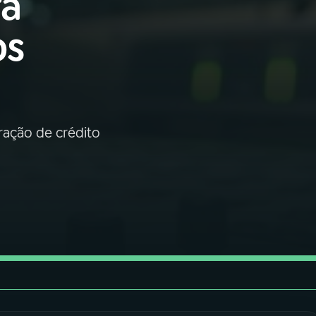
ra
os
ração de crédito