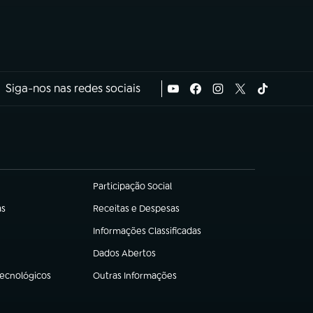
Siga-nos nas redes sociais
Participação Social
(abre em nova aba)
as
Receitas e Despesas
(abre em nova aba)
Informações Classificadas
(abre em nova aba)
Dados Abertos
(abre em nova aba)
Tecnológicos
Outras Informações
(abre em nova aba)