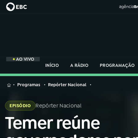
agência
Br
AO VIVO
INÍCIO
A RÁDIO
PROGRAMAÇÃO
MENU
Programas
Repórter Nacional
Buscar
na
Repórter Nacional
EPISÓDIO
Rádio
Buscar
Nacional
Temer reúne
Buscar
na
Rádio
AO VIVO