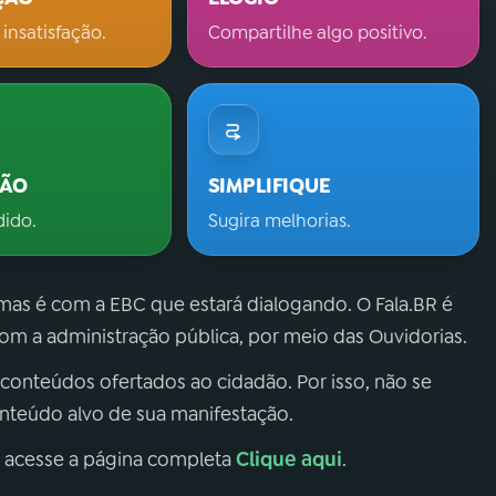
 insatisfação.
Compartilhe algo positivo.
ÇÃO
SIMPLIFIQUE
dido.
Sugira melhorias.
 mas é com a EBC que estará dialogando. O Fala.BR é
m a administração pública, por meio das Ouvidorias.
 conteúdos ofertados ao cidadão. Por isso, não se
onteúdo alvo de sua manifestação.
Clique aqui
, acesse a página completa
.