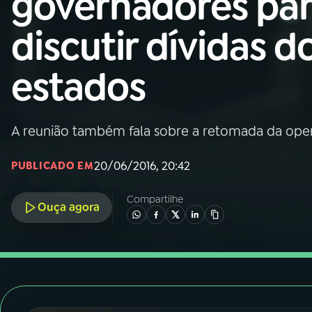
governadores pa
Nacional
discutir dívidas d
01
INÍCIO
estados
02
A RÁDIO
A reunião também fala sobre a retomada da ope
03
PROGRAMAÇÃO
20/06/2016, 20:42
PUBLICADO EM
04
PROGRAMAS
Compartilhe
Ouça agora
05
PODCASTS
06
VIDEOCASTS