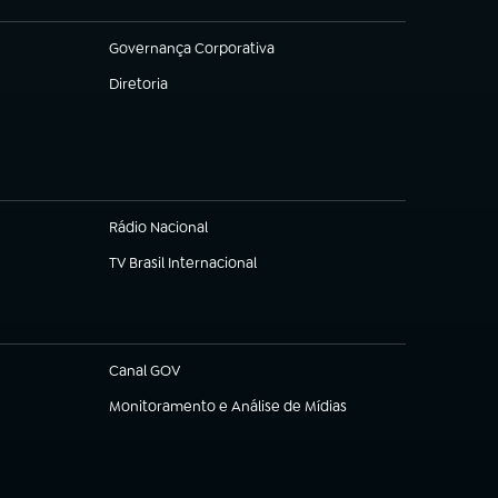
Governança Corporativa
(abre em nova aba)
Diretoria
(abre em nova aba)
Rádio Nacional
TV Brasil Internacional
(abre em nova aba)
Canal GOV
(abre em nova aba)
Monitoramento e Análise de Mídias
(abre em nova aba)