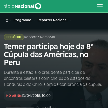
MENU
Programas
Repórter Nacional
Repórter Nacional
EPISÓDIO
Temer participa hoje da 8ª
Buscar
na
Cúpula das Américas, no
Rádio
Buscar
Peru
Nacional
Durante a estadia, o presidente participa de
AO VIVO
encontros bilaterais com chefes de estados de
Honduras e do Chile, além da conferência da cúpula.
01
INÍCIO
13/04/2018, 10:00
NO AR EM
02
A RÁDIO
Compartilhe