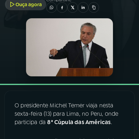
Ouça agora
03
PROGRAMAÇÃO
04
PROGRAMAS
05
PODCASTS
06
VIDEOCASTS
07
ÚLTIMAS
O presidente Michel Temer viaja nesta
sexta-feira (13) para Lima, no Peru, onde
08
FESTIVAL DE MÚSICA
participa da
8ª Cúpula das Américas
.
ACOMPANHE A RÁDIO NACIONAL