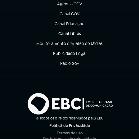
Agência GOV
(abre em nova aba)
Canal GOV
(abre em nova aba)
Canal Educação
(abre em nova aba)
Canal Libras
(abre em nova aba)
Monitoramento e Análise de Mídias
(abre em nova aba)
Publicidade Legal
(abre em nova aba)
Rádio Gov
(abre em nova aba)
© Todos os direitos reservados pela EBC
Política de Privacidade
(abre em nova aba)
Termos de uso
(abre em nova aba)
Preferências de privacidade