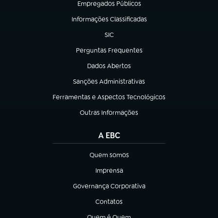
Empregados Públicos
(abre em nova aba)
Informações Classificadas
(abre em nova aba)
SIC
(abre em nova aba)
Perguntas Frequentes
(abre em nova aba)
Dados Abertos
(abre em nova aba)
Sanções Administrativas
(abre em nova aba)
Ferramentas e Aspectos Tecnológicos
(abre em nova aba)
Outras Informações
(abre em nova aba)
A EBC
Quem somos
(abre em nova aba)
Imprensa
(abre em nova aba)
Governança Corporativa
(abre em nova aba)
Contatos
(abre em nova aba)
Quem é Quem