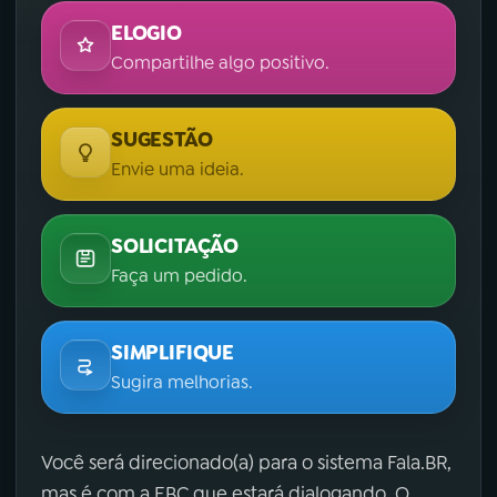
ELOGIO
Compartilhe algo positivo.
SUGESTÃO
Envie uma ideia.
SOLICITAÇÃO
Faça um pedido.
SIMPLIFIQUE
Sugira melhorias.
Você será direcionado(a) para o sistema Fala.BR,
mas é com a EBC que estará dialogando. O