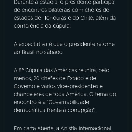
Durante a estadia, o presidente participa
de encontros bilaterais com chefes de
YouTube
Facebook
estados de Honduras e do Chile, além da
conferência da cúpula.
Instagram
X
TikTok
A expectativa ė que o presidente retorne
ao Brasil no sábado.
A 8ª Cúpula das Américas reunirá, pelo
menos, 20 chefes de Estado e de
Governo e vários vice-presidentes e
chanceleres de toda América. O tema do
encontro é a "Governabilidade
democrática frente à corrupção".
Em carta aberta, a Anistia Internacional