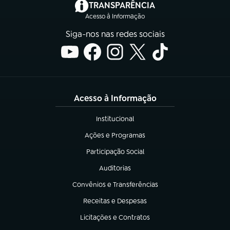
(abre em nova aba)
TRANSPARÊNCIA
Acesso à Informação
Siga-nos nas redes sociais
Acesso à Informação
Institucional
(abre em nova aba)
Ações e Programas
(abre em nova aba)
Participação Social
(abre em nova aba)
Auditorias
(abre em nova aba)
Convênios e Transferências
(abre em nova aba)
Receitas e Despesas
(abre em nova aba)
Licitações e Contratos
(abre em nova aba)