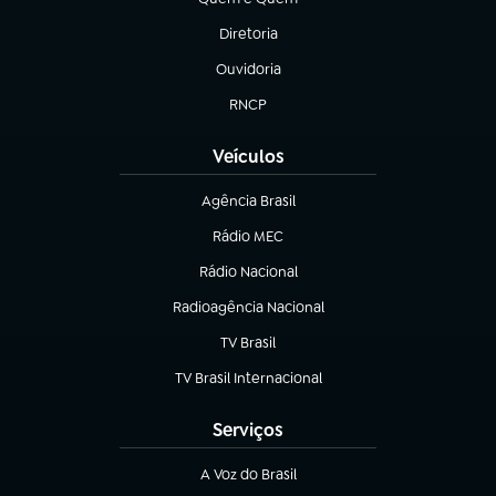
(abre em nova aba)
Diretoria
(abre em nova aba)
Ouvidoria
(abre em nova aba)
RNCP
(abre em nova aba)
Veículos
Agência Brasil
(abre em nova aba)
Rádio MEC
(abre em nova aba)
Rádio Nacional
Radioagência Nacional
(abre em nova aba)
TV Brasil
(abre em nova aba)
TV Brasil Internacional
(abre em nova aba)
Serviços
A Voz do Brasil
(abre em nova aba)