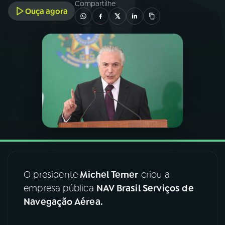
Compartilhe
Ouça agora
03
PROGRAMAÇÃO
04
PROGRAMAS
05
PODCASTS
06
VIDEOCASTS
07
ÚLTIMAS
O presidente
Michel Temer
criou a
empresa pública
NAV Brasil Serviços de
08
FESTIVAL DE MÚSICA
Navegação Aérea.
ACOMPANHE A RÁDIO NACIONAL