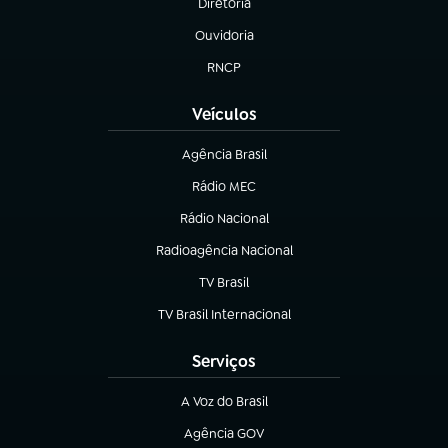
Diretoria
(abre em nova aba)
Ouvidoria
(abre em nova aba)
RNCP
(abre em nova aba)
Veículos
Agência Brasil
(abre em nova aba)
Rádio MEC
(abre em nova aba)
Rádio Nacional
Radioagência Nacional
(abre em nova aba)
TV Brasil
(abre em nova aba)
TV Brasil Internacional
(abre em nova aba)
Serviços
A Voz do Brasil
(abre em nova aba)
Agência GOV
(abre em nova aba)