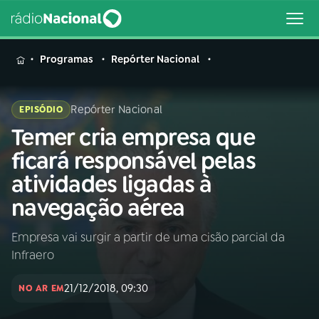
MENU
Programas
Repórter Nacional
Repórter Nacional
EPISÓDIO
Temer cria empresa que
Buscar
na
ficará responsável pelas
Rádio
Buscar
atividades ligadas à
Nacional
navegação aérea
AO VIVO
Empresa vai surgir a partir de uma cisão parcial da
Infraero
01
INÍCIO
21/12/2018, 09:30
NO AR EM
02
A RÁDIO