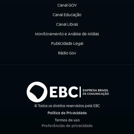
Canal GOV
(abre em nova aba)
Canal Educação
(abre em nova aba)
Canal Libras
(abre em nova aba)
Monitoramento e Análise de Mídias
(abre em nova aba)
Publicidade Legal
(abre em nova aba)
Rádio Gov
(abre em nova aba)
© Todos os direitos reservados pela EBC
Política de Privacidade
(abre em nova aba)
Termos de uso
(abre em nova aba)
Preferências de privacidade