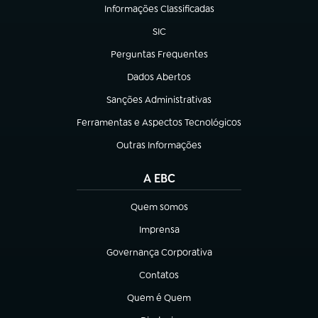
Informações Classificadas
(abre em nova aba)
SIC
(abre em nova aba)
Perguntas Frequentes
(abre em nova aba)
Dados Abertos
(abre em nova aba)
Sanções Administrativas
(abre em nova aba)
Ferramentas e Aspectos Tecnológicos
(abre em nova aba)
Outras Informações
(abre em nova aba)
A EBC
Quem somos
(abre em nova aba)
Imprensa
(abre em nova aba)
Governança Corporativa
(abre em nova aba)
Contatos
(abre em nova aba)
Quem é Quem
(abre em nova aba)