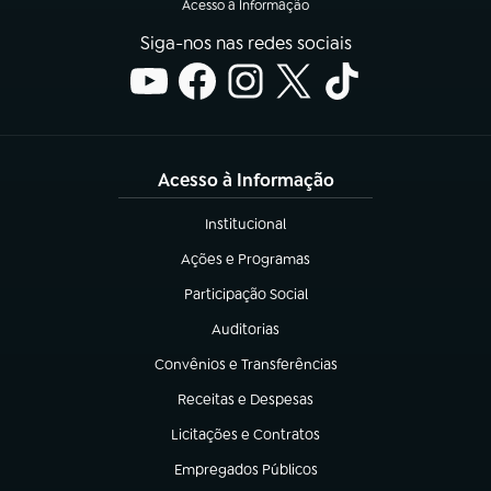
Acesso à Informação
Siga-nos nas redes sociais
Acesso à Informação
Institucional
(abre em nova aba)
Ações e Programas
(abre em nova aba)
Participação Social
(abre em nova aba)
Auditorias
(abre em nova aba)
Convênios e Transferências
(abre em nova aba)
Receitas e Despesas
(abre em nova aba)
Licitações e Contratos
(abre em nova aba)
Empregados Públicos
(abre em nova aba)