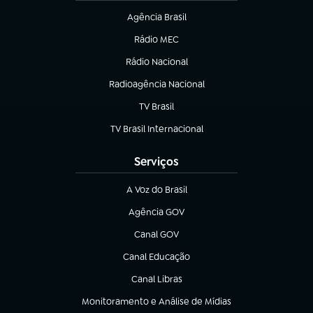
Agência Brasil
(abre em nova aba)
Rádio MEC
(abre em nova aba)
Rádio Nacional
Radioagência Nacional
(abre em nova aba)
TV Brasil
(abre em nova aba)
TV Brasil Internacional
(abre em nova aba)
Serviços
A Voz do Brasil
(abre em nova aba)
Agência GOV
(abre em nova aba)
Canal GOV
(abre em nova aba)
Canal Educação
(abre em nova aba)
Canal Libras
(abre em nova aba)
Monitoramento e Análise de Mídias
(abre em nova aba)