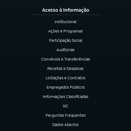
Acesso à Informação
Institucional
(abre em nova aba)
Ações e Programas
(abre em nova aba)
Participação Social
(abre em nova aba)
Auditorias
(abre em nova aba)
Convênios e Transferências
(abre em nova aba)
Receitas e Despesas
(abre em nova aba)
Licitações e Contratos
(abre em nova aba)
Empregados Públicos
(abre em nova aba)
Informações Classificadas
(abre em nova aba)
SIC
(abre em nova aba)
Perguntas Frequentes
(abre em nova aba)
Dados Abertos
(abre em nova aba)