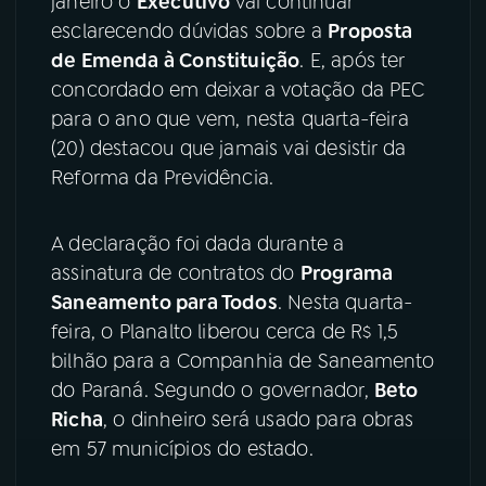
janeiro o
Executivo
vai continuar
esclarecendo dúvidas sobre a
Proposta
YouTube
Facebook
de Emenda à Constituição
. E, após ter
concordado em deixar a votação da PEC
Instagram
X
para o ano que vem, nesta quarta-feira
(20) destacou que jamais vai desistir da
TikTok
Reforma da Previdência.
A declaração foi dada durante a
assinatura de contratos do
Programa
Saneamento para Todos
. Nesta quarta-
feira, o Planalto liberou cerca de R$ 1,5
bilhão para a Companhia de Saneamento
do Paraná. Segundo o governador,
Beto
Richa
, o dinheiro será usado para obras
em 57 municípios do estado.