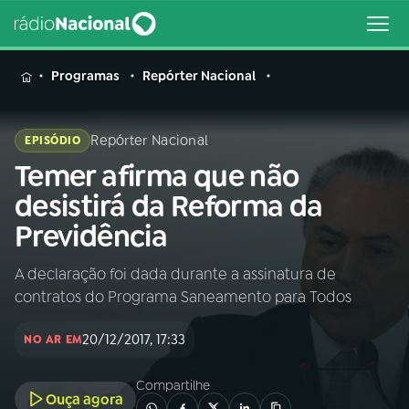
MENU
Programas
Repórter Nacional
Repórter Nacional
EPISÓDIO
Temer afirma que não
Buscar
na
desistirá da Reforma da
Rádio
Buscar
Previdência
Nacional
A declaração foi dada durante a assinatura de
AO VIVO
contratos do Programa Saneamento para Todos
01
INÍCIO
20/12/2017, 17:33
NO AR EM
Compartilhe
02
A RÁDIO
Ouça agora