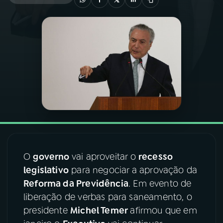
03
PROGRAMAÇÃO
04
PROGRAMAS
05
PODCASTS
06
VIDEOCASTS
O
governo
vai aproveitar o
recesso
07
ÚLTIMAS
legislativo
para negociar a aprovação da
Reforma da Previdência
. Em evento de
08
FESTIVAL DE MÚSICA
liberação de verbas para saneamento, o
presidente
Michel Temer
afirmou que em
ACOMPANHE A RÁDIO NACIONAL