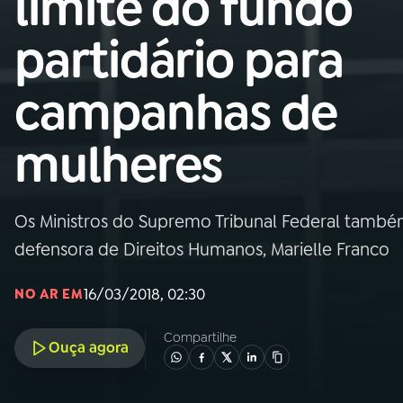
limite do fundo
Nacional
partidário para
01
INÍCIO
campanhas de
02
A RÁDIO
mulheres
03
PROGRAMAÇÃO
Os Ministros do Supremo Tribunal Federal tamb
04
PROGRAMAS
defensora de Direitos Humanos, Marielle Franco
05
PODCASTS
16/03/2018, 02:30
NO AR EM
Compartilhe
Ouça agora
06
VIDEOCASTS