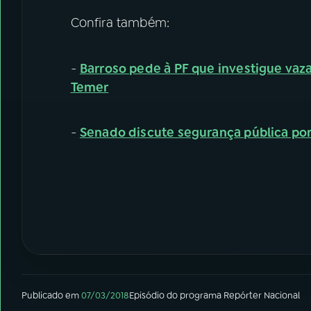
Confira também:
-
Barroso pede à PF que investigue vaz
Temer
-
Senado discute segurança pública por
Publicado em
07/03/2018
Episódio
do programa
Repórter Nacional