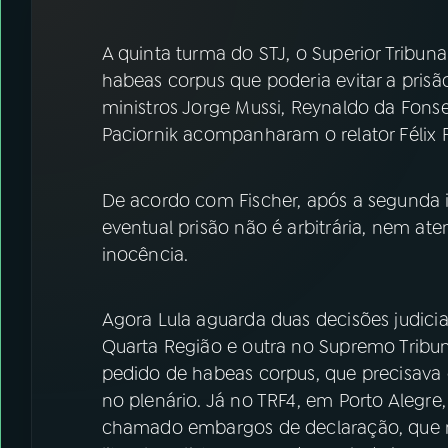
07
ÚLTIMAS
A quinta turma do STJ, o Superior Tribun
08
FESTIVAL DE MÚSICA
habeas corpus que poderia evitar a prisão
ministros Jorge Mussi, Reynaldo da Fonse
Paciornik acompanharam o relator Félix F
ACOMPANHE A RÁDIO NACIONAL
YouTube
Facebook
De acordo com Fischer, após a segunda 
eventual prisão não é arbitrária, nem at
Instagram
X
inocência.
TikTok
Agora Lula aguarda duas decisões judicia
Quarta Região e outra no Supremo Tribu
pedido de habeas corpus, que precisava 
no plenário. Já no TRF4, em Porto Alegre
chamado embargos de declaração, que n