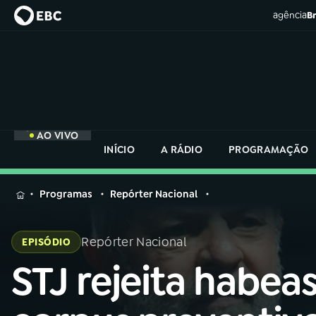
agência
Br
AO VIVO
INÍCIO
A RÁDIO
PROGRAMAÇÃO
MENU
Programas
Repórter Nacional
Buscar
na
Repórter Nacional
EPISÓDIO
Rádio
Buscar
Nacional
STJ rejeita habea
Buscar
na
Rádio
AO VIVO