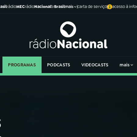
asil
rádio
MEC
rádio
Nacional
tv
Brasil
carta de serviço
acesso à inf
mais
PROGRAMAS
PODCASTS
VIDEOCASTS
mais
s