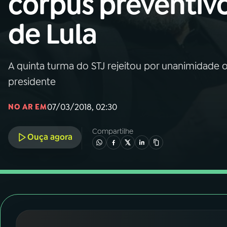
corpus preventiv
Nacional
de Lula
01
INÍCIO
02
A RÁDIO
A quinta turma do STJ rejeitou por unanimidade o
presidente
03
PROGRAMAÇÃO
07/03/2018, 02:30
NO AR EM
04
PROGRAMAS
Compartilhe
Ouça agora
05
PODCASTS
06
VIDEOCASTS