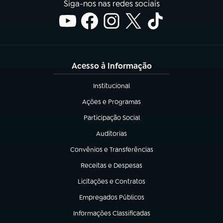
Siga-nos nas redes sociais
Acesso à Informação
Institucional
(abre em nova aba)
Ações e Programas
(abre em nova aba)
Participação Social
(abre em nova aba)
Auditorias
(abre em nova aba)
Convênios e Transferências
(abre em nova aba)
Receitas e Despesas
(abre em nova aba)
Licitações e Contratos
(abre em nova aba)
Empregados Públicos
(abre em nova aba)
Informações Classificadas
(abre em nova aba)