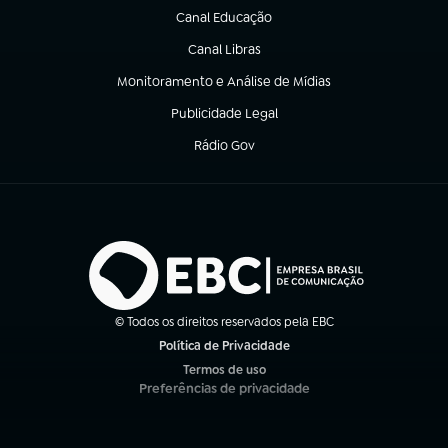
Canal Educação
(abre em nova aba)
Canal Libras
(abre em nova aba)
Monitoramento e Análise de Mídias
(abre em nova aba)
Publicidade Legal
(abre em nova aba)
Rádio Gov
(abre em nova aba)
© Todos os direitos reservados pela EBC
Política de Privacidade
(abre em nova aba)
Termos de uso
(abre em nova aba)
Preferências de privacidade