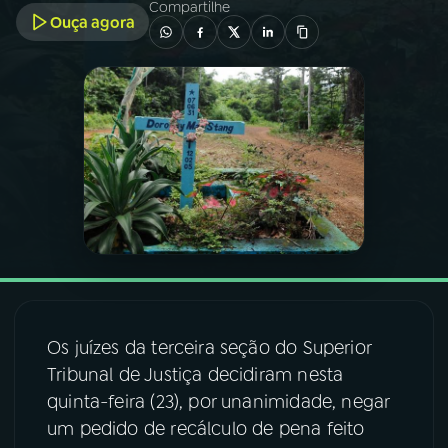
Compartilhe
Ouça agora
03
PROGRAMAÇÃO
04
PROGRAMAS
05
PODCASTS
06
VIDEOCASTS
07
ÚLTIMAS
Os juízes da terceira seção do Superior
Tribunal de Justiça decidiram nesta
08
FESTIVAL DE MÚSICA
quinta-feira (23), por unanimidade, negar
um pedido de recálculo de pena feito
ACOMPANHE A RÁDIO NACIONAL