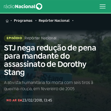
MENU
Programas
Repórter Nacional
Repórter Nacional
EPISÓDIO
STJ nega redução de pena
Buscar
na
para mandante do
Rádio
Buscar
assassinato de Dorothy
Nacional
Stang
AO VIVO
A ativista humanitária foi morta com seis tiros à
queima-roupa, em fevereiro de 2005
01
INÍCIO
23/02/2018, 13:45
NO AR EM
02
A RÁDIO