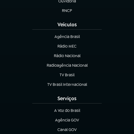
Ouvidoria
(abre em nova aba)
RNCP
(abre em nova aba)
Veículos
Agência Brasil
(abre em nova aba)
Rádio MEC
(abre em nova aba)
Rádio Nacional
Radioagência Nacional
(abre em nova aba)
TV Brasil
(abre em nova aba)
TV Brasil Internacional
(abre em nova aba)
Serviços
A Voz do Brasil
(abre em nova aba)
Agência GOV
(abre em nova aba)
Canal GOV
(abre em nova aba)