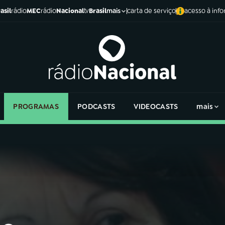
asil
rádio
MEC
rádio
Nacional
tv
Brasil
carta de serviço
acesso à inf
mais
PROGRAMAS
PODCASTS
VIDEOCASTS
mais