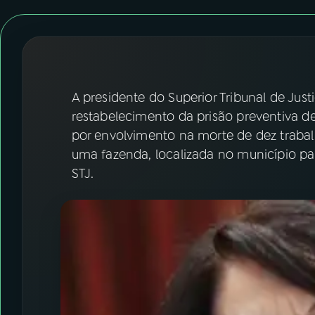
07
ÚLTIMAS
08
FESTIVAL DE MÚSICA
ACOMPANHE A RÁDIO NACIONAL
A presidente do Superior Tribunal de Just
restabelecimento da prisão preventiva de o
YouTube
Facebook
por envolvimento na morte de dez trabal
uma fazenda, localizada no município pa
Instagram
X
STJ.
TikTok