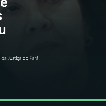
de
s
u
 da Justiça do Pará.