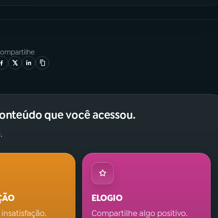
ompartilhe
conteúdo que você acessou.
.
ÇÃO
ELOGIO
 insatisfação.
Compartilhe algo positivo.