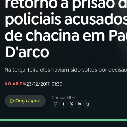
retorno à prisão 
Nacional
policiais acusado
01
INÍCIO
de chacina em Pa
02
A RÁDIO
D'arco
03
PROGRAMAÇÃO
Na terça-feira eles haviam sido soltos por decisão
04
PROGRAMAS
23/12/2017, 01:30
NO AR EM
05
PODCASTS
Compartilhe
Ouça agora
06
VIDEOCASTS