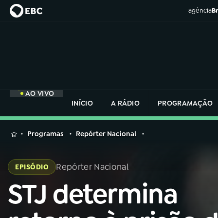
agência
Br
AO VIVO
INÍCIO
A RÁDIO
PROGRAMAÇÃO
MENU
Programas
Repórter Nacional
Buscar
na
Repórter Nacional
EPISÓDIO
Rádio
Buscar
Nacional
STJ determina
Buscar
na
Rádio
AO VIVO