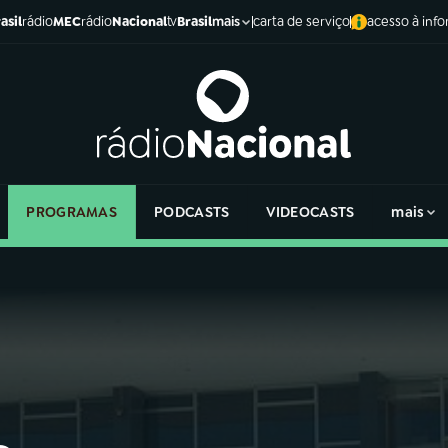
asil
rádio
MEC
rádio
Nacional
tv
Brasil
carta de serviço
acesso à inf
mais
PROGRAMAS
PODCASTS
VIDEOCASTS
mais