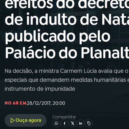
efeitos do decret
Nacional
de indulto de Nat
01
INÍCIO
publicado pelo
02
A RÁDIO
Palácio do Planal
03
PROGRAMAÇÃO
Na decisão, a ministra Carmem Lúcia avalia que 
04
PROGRAMAS
especiais que demandem medidas humanitárias 
instrumento de impunidade
05
PODCASTS
28/12/2017, 20:00
NO AR EM
06
VIDEOCASTS
Compartilhe
Ouça agora