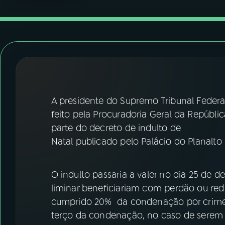
07
ÚLTIMAS
08
FESTIVAL DE MÚSICA
ACOMPANHE A RÁDIO NACIONAL
YouTube
Facebook
A presidente do Supremo Tribunal Federa
feito pela Procuradoria Geral da Repúbli
Instagram
X
parte do decreto de indulto de
TikTok
Natal publicado pelo Palácio do Planalto 
O indulto passaria a valer no dia 25 de 
liminar beneficiariam com perdão ou re
cumprido 20% da condenação por crime
terço da condenação, no caso de serem 