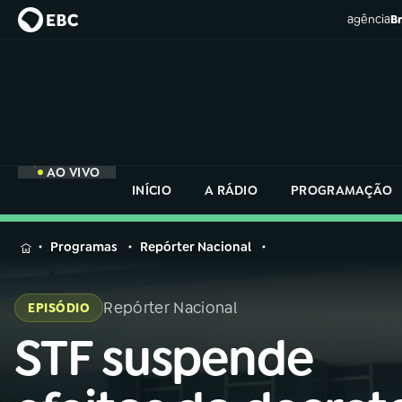
agência
Br
AO VIVO
INÍCIO
A RÁDIO
PROGRAMAÇÃO
MENU
Programas
Repórter Nacional
Buscar
na
Repórter Nacional
EPISÓDIO
Rádio
Buscar
Nacional
STF suspende
Buscar
na
Rádio
AO VIVO