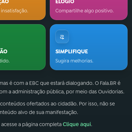
ÇÃO
ELOGIO
 insatisfação.
Compartilhe algo positivo.
ÇÃO
SIMPLIFIQUE
dido.
Sugira melhorias.
 mas é com a EBC que estará dialogando. O Fala.BR é
m a administração pública, por meio das Ouvidorias.
 conteúdos ofertados ao cidadão. Por isso, não se
onteúdo alvo de sua manifestação.
Clique aqui
, acesse a página completa
.