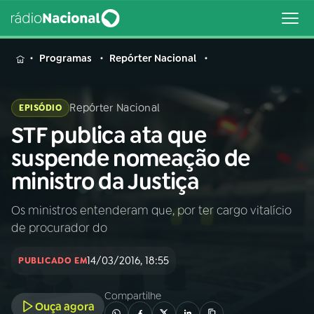
MENU
Programas
Repórter Nacional
Repórter Nacional
EPISÓDIO
STF publica ata que
Buscar
na
suspende nomeação de
Rádio
Buscar
ministro da Justiça
Nacional
Os ministros entenderam que, por ter cargo vitalício
AO VIVO
de procurador do
01
INÍCIO
14/03/2016, 18:55
PUBLICADO EM
Compartilhe
02
A RÁDIO
Ouça agora