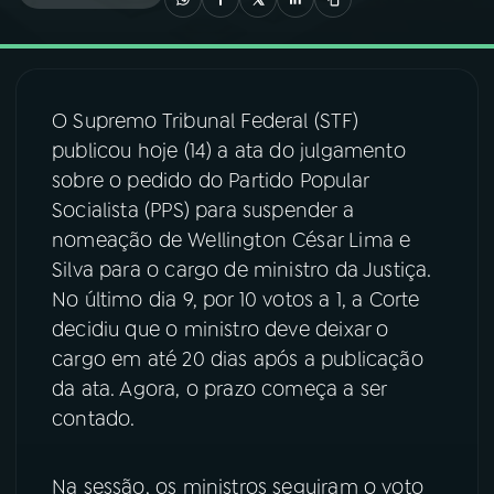
03
PROGRAMAÇÃO
O Supremo Tribunal Federal (STF)
04
PROGRAMAS
publicou hoje (14) a ata do julgamento
sobre o pedido do Partido Popular
05
PODCASTS
Socialista (PPS) para suspender a
nomeação de Wellington César Lima e
Silva para o cargo de ministro da Justiça.
06
VIDEOCASTS
No último dia 9, por 10 votos a 1, a Corte
decidiu que o ministro deve deixar o
07
ÚLTIMAS
cargo em até 20 dias após a publicação
da ata. Agora, o prazo começa a ser
contado.
08
FESTIVAL DE MÚSICA
Na sessão, os ministros seguiram o voto
ACOMPANHE A RÁDIO NACIONAL