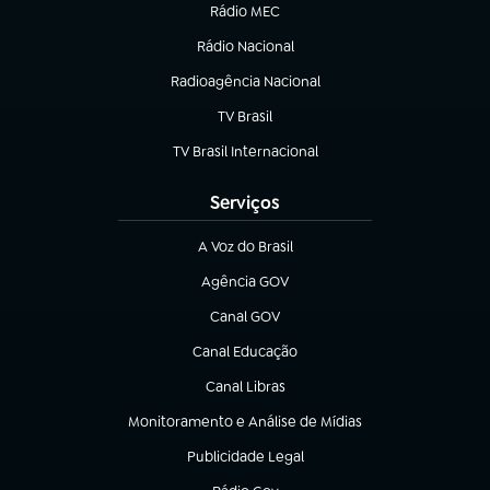
Rádio MEC
(abre em nova aba)
Rádio Nacional
Radioagência Nacional
(abre em nova aba)
TV Brasil
(abre em nova aba)
TV Brasil Internacional
(abre em nova aba)
Serviços
A Voz do Brasil
(abre em nova aba)
Agência GOV
(abre em nova aba)
Canal GOV
(abre em nova aba)
Canal Educação
(abre em nova aba)
Canal Libras
(abre em nova aba)
Monitoramento e Análise de Mídias
(abre em nova aba)
Publicidade Legal
(abre em nova aba)