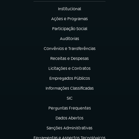
Institucional
(abre em nova aba)
Ações e Programas
(abre em nova aba)
Participação Social
(abre em nova aba)
Auditorias
(abre em nova aba)
Convênios e Transferências
(abre em nova aba)
Receitas e Despesas
(abre em nova aba)
Licitações e Contratos
(abre em nova aba)
Empregados Públicos
(abre em nova aba)
Informações Classificadas
(abre em nova aba)
SIC
(abre em nova aba)
Perguntas Frequentes
(abre em nova aba)
Dados Abertos
(abre em nova aba)
Sanções Administrativas
(abre em nova aba)
Ferramentas e Aspectos Tecnológicos