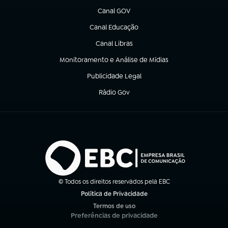
Canal GOV
(abre em nova aba)
Canal Educação
(abre em nova aba)
Canal Libras
(abre em nova aba)
Monitoramento e Análise de Mídias
(abre em nova aba)
Publicidade Legal
(abre em nova aba)
Rádio Gov
(abre em nova aba)
© Todos os direitos reservados pela EBC
Política de Privacidade
(abre em nova aba)
Termos de uso
(abre em nova aba)
Preferências de privacidade