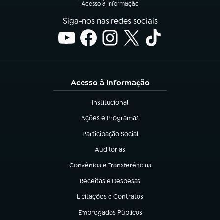
Acesso à Informação
Siga-nos nas redes sociais
Acesso à Informação
Institucional
(abre em nova aba)
Ações e Programas
(abre em nova aba)
Participação Social
(abre em nova aba)
Auditorias
(abre em nova aba)
Convênios e Transferências
(abre em nova aba)
Receitas e Despesas
(abre em nova aba)
Licitações e Contratos
(abre em nova aba)
Empregados Públicos
(abre em nova aba)