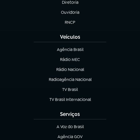
Diretoria
(abre em nova aba)
Ouvidoria
(abre em nova aba)
RNCP
(abre em nova aba)
Veículos
Agência Brasil
(abre em nova aba)
Rádio MEC
(abre em nova aba)
Rádio Nacional
Radioagência Nacional
(abre em nova aba)
TV Brasil
(abre em nova aba)
TV Brasil Internacional
(abre em nova aba)
Serviços
A Voz do Brasil
(abre em nova aba)
Agência GOV
(abre em nova aba)