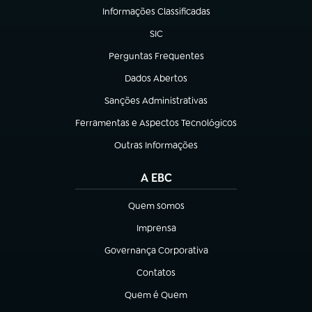
Informações Classificadas
(abre em nova aba)
SIC
(abre em nova aba)
Perguntas Frequentes
(abre em nova aba)
Dados Abertos
(abre em nova aba)
Sanções Administrativas
(abre em nova aba)
Ferramentas e Aspectos Tecnológicos
(abre em nova aba)
Outras Informações
(abre em nova aba)
A EBC
Quem somos
(abre em nova aba)
Imprensa
(abre em nova aba)
Governança Corporativa
(abre em nova aba)
Contatos
(abre em nova aba)
Quem é Quem
(abre em nova aba)