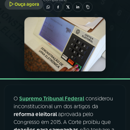
Ouça agora
03
PROGRAMAÇÃO
04
PROGRAMAS
05
PODCASTS
06
VIDEOCASTS
07
ÚLTIMAS
O
Supremo Tribunal Federal
considerou
inconstitucional um dos artigos da
08
FESTIVAL DE MÚSICA
reforma eleitoral
aprovada pelo
Congresso em 2015. A Corte proibiu que
ACOMPANHE A RÁDIO NACIONAL
doações para campanhas
não tenham a