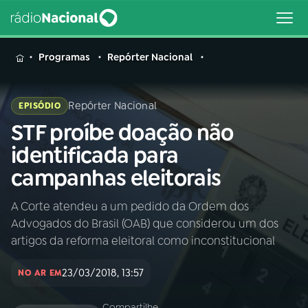
MENU
Programas
Repórter Nacional
Repórter Nacional
EPISÓDIO
STF proíbe doação não
Buscar
na
identificada para
Rádio
Buscar
campanhas eleitorais
Nacional
A Corte atendeu a um pedido da Ordem dos
AO VIVO
Advogados do Brasil (OAB) que considerou um dos
artigos da reforma eleitoral como inconstitucional
01
INÍCIO
23/03/2018, 13:57
NO AR EM
02
A RÁDIO
Compartilhe