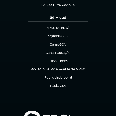
TV Brasil Internacional
(abre em nova aba)
Serviços
A Voz do Brasil
(abre em nova aba)
Agência GOV
(abre em nova aba)
Canal GOV
(abre em nova aba)
Canal Educação
(abre em nova aba)
Canal Libras
(abre em nova aba)
Monitoramento e Análise de Mídias
(abre em nova aba)
Publicidade Legal
(abre em nova aba)
Rádio Gov
(abre em nova aba)