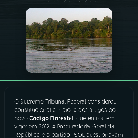
03
PROGRAMAÇÃO
04
PROGRAMAS
05
PODCASTS
06
VIDEOCASTS
07
ÚLTIMAS
O Supremo Tribunal Federal considerou
constitucional a maioria dos artigos do
08
FESTIVAL DE MÚSICA
novo
Código Florestal
, que entrou em
vigor em 2012. A Procuradoria-Geral da
República e o partido PSOL questionavam
ACOMPANHE A RÁDIO NACIONAL