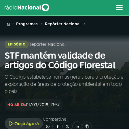
MENU
Programas
Repórter Nacional
Repórter Nacional
EPISÓDIO
STF mantém validade de
Buscar
na
artigos do Código Florestal
Rádio
Buscar
Nacional
​O Código estabelece normas gerais para a proteção e
exploração de áreas de proteção ambiental em todo
AO VIVO
o país
01/03/2018, 13:57
01
INÍCIO
NO AR EM
Compartilhe
Ouça agora
02
A RÁDIO