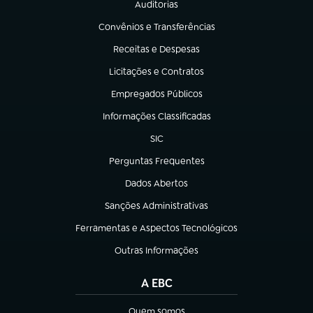
Auditorias
(abre em nova aba)
Convênios e Transferências
(abre em nova aba)
Receitas e Despesas
(abre em nova aba)
Licitações e Contratos
(abre em nova aba)
Empregados Públicos
(abre em nova aba)
Informações Classificadas
(abre em nova aba)
SIC
(abre em nova aba)
Perguntas Frequentes
(abre em nova aba)
Dados Abertos
(abre em nova aba)
Sanções Administrativas
(abre em nova aba)
Ferramentas e Aspectos Tecnológicos
(abre em nova aba)
Outras Informações
(abre em nova aba)
A EBC
Quem somos