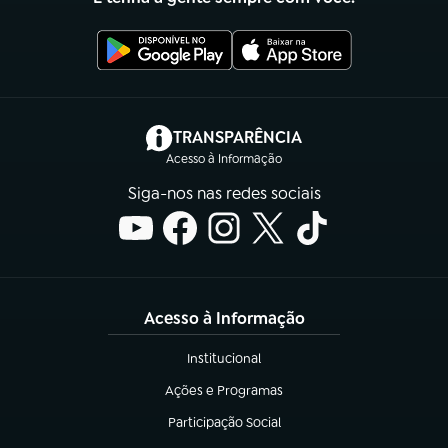
(abre em nova aba)
TRANSPARÊNCIA
Acesso à Informação
Siga-nos nas redes sociais
Acesso à Informação
Institucional
(abre em nova aba)
Ações e Programas
(abre em nova aba)
Participação Social
(abre em nova aba)