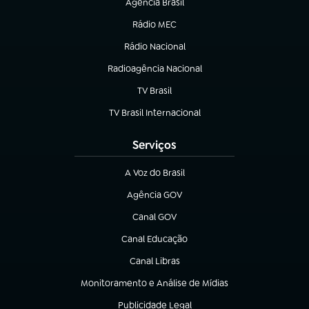
Agência Brasil
(abre em nova aba)
Rádio MEC
(abre em nova aba)
Rádio Nacional
Radioagência Nacional
(abre em nova aba)
TV Brasil
(abre em nova aba)
TV Brasil Internacional
(abre em nova aba)
Serviços
A Voz do Brasil
(abre em nova aba)
Agência GOV
(abre em nova aba)
Canal GOV
(abre em nova aba)
Canal Educação
(abre em nova aba)
Canal Libras
(abre em nova aba)
Monitoramento e Análise de Mídias
(abre em nova aba)
Publicidade Legal