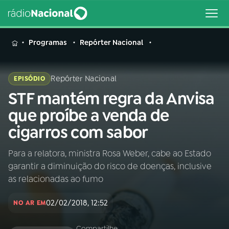
MENU
Programas
Repórter Nacional
Repórter Nacional
EPISÓDIO
STF mantém regra da Anvisa
Buscar
na
que proíbe a venda de
Rádio
Buscar
cigarros com sabor
Nacional
Para a relatora, ministra Rosa Weber, cabe ao Estado
AO VIVO
garantir a diminuição do risco de doenças, inclusive
as relacionadas ao fumo
01
INÍCIO
02/02/2018, 12:52
NO AR EM
02
A RÁDIO
Compartilhe