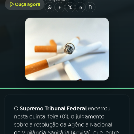
Ouça agora
03
PROGRAMAÇÃO
04
PROGRAMAS
05
PODCASTS
06
VIDEOCASTS
07
ÚLTIMAS
O
Supremo Tribunal Federal
encerrou
08
FESTIVAL DE MÚSICA
nesta quinta-feira (01), o julgamento
sobre a resolução da Agência Nacional
de Vigilância Sanitária (Anvisa), que, entre
ACOMPANHE A RÁDIO NACIONAL