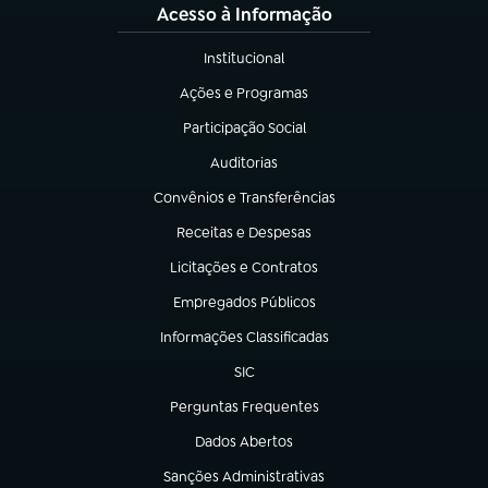
Acesso à Informação
Institucional
(abre em nova aba)
Ações e Programas
(abre em nova aba)
Participação Social
(abre em nova aba)
Auditorias
(abre em nova aba)
Convênios e Transferências
(abre em nova aba)
Receitas e Despesas
(abre em nova aba)
Licitações e Contratos
(abre em nova aba)
Empregados Públicos
(abre em nova aba)
Informações Classificadas
(abre em nova aba)
SIC
(abre em nova aba)
Perguntas Frequentes
(abre em nova aba)
Dados Abertos
(abre em nova aba)
Sanções Administrativas
(abre em nova aba)