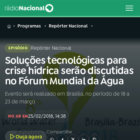
MENU
Programas
Repórter Nacional
Repórter Nacional
EPISÓDIO
Soluções tecnológicas para
Buscar
na
crise hídrica serão discutidas
Rádio
Buscar
no Fórum Mundial da Água
Nacional
Evento será realizado em Brasília, no período de 18 a
AO VIVO
23 de março
01
INÍCIO
25/02/2018, 14:38
NO AR EM
Compartilhe
02
A RÁDIO
Ouça agora