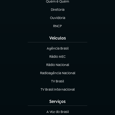
Quem é Quem
(abre em nova aba)
Diretoria
(abre em nova aba)
Ouvidoria
(abre em nova aba)
RNCP
(abre em nova aba)
Veículos
Agência Brasil
(abre em nova aba)
Rádio MEC
(abre em nova aba)
Rádio Nacional
Radioagência Nacional
(abre em nova aba)
TV Brasil
(abre em nova aba)
TV Brasil Internacional
(abre em nova aba)
Serviços
A Voz do Brasil
(abre em nova aba)