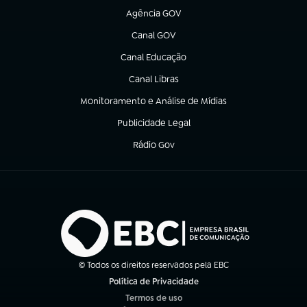
Agência GOV
(abre em nova aba)
Canal GOV
(abre em nova aba)
Canal Educação
(abre em nova aba)
Canal Libras
(abre em nova aba)
Monitoramento e Análise de Mídias
(abre em nova aba)
Publicidade Legal
(abre em nova aba)
Rádio Gov
(abre em nova aba)
© Todos os direitos reservados pela EBC
Política de Privacidade
(abre em nova aba)
Termos de uso
(abre em nova aba)