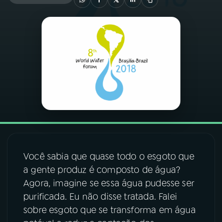
03
PROGRAMAÇÃO
04
PROGRAMAS
05
PODCASTS
06
VIDEOCASTS
07
ÚLTIMAS
Você sabia que quase todo o esgoto que
a gente produz é composto de água?
Agora, imagine se essa água pudesse ser
08
FESTIVAL DE MÚSICA
purificada. Eu não disse tratada. Falei
sobre esgoto que se transforma em água
ACOMPANHE A RÁDIO NACIONAL