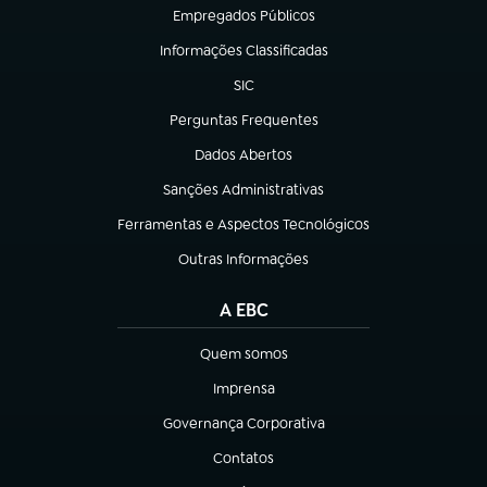
Empregados Públicos
(abre em nova aba)
Informações Classificadas
(abre em nova aba)
SIC
(abre em nova aba)
Perguntas Frequentes
(abre em nova aba)
Dados Abertos
(abre em nova aba)
Sanções Administrativas
(abre em nova aba)
Ferramentas e Aspectos Tecnológicos
(abre em nova aba)
Outras Informações
(abre em nova aba)
A EBC
Quem somos
(abre em nova aba)
Imprensa
(abre em nova aba)
Governança Corporativa
(abre em nova aba)
Contatos
(abre em nova aba)