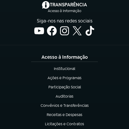
(abre em nova aba)
TRANSPARÊNCIA
Acesso à Informação
Siga-nos nas redes sociais
Acesso à Informação
Institucional
(abre em nova aba)
Ações e Programas
(abre em nova aba)
Participação Social
(abre em nova aba)
Auditorias
(abre em nova aba)
Convênios e Transferências
(abre em nova aba)
Receitas e Despesas
(abre em nova aba)
Licitações e Contratos
(abre em nova aba)