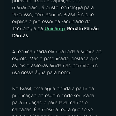
potável e reduz a captação dos
mananciais. Já existe tecnologia para
YouTube
Facebook
fazer isso, bem aqui no Brasil. É o que
explica o professor da Faculdade de
Instagram
X
Tecnologia da
Unicamp
,
Renato Falcão
Dantas
.
TikTok
A técnica usada elimina toda a sujeira do
esgoto. Mas o pesquisador destaca que
as leis brasileiras ainda não permitem o
uso dessa água para beber.
No Brasil, essa água obtida a partir da
purificação do esgoto pode ser usada
para irrigação e para lavar carros e
calçadas. É a mesma regra que serve