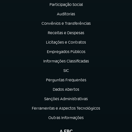
Participação Social
(abre em nova aba)
Auditorias
(abre em nova aba)
Convênios e Transferências
(abre em nova aba)
Receitas e Despesas
(abre em nova aba)
Licitações e Contratos
(abre em nova aba)
Empregados Públicos
(abre em nova aba)
Informações Classificadas
(abre em nova aba)
SIC
(abre em nova aba)
Perguntas Frequentes
(abre em nova aba)
Dados Abertos
(abre em nova aba)
Sanções Administrativas
(abre em nova aba)
Ferramentas e Aspectos Tecnológicos
(abre em nova aba)
Outras Informações
(abre em nova aba)
A EBC