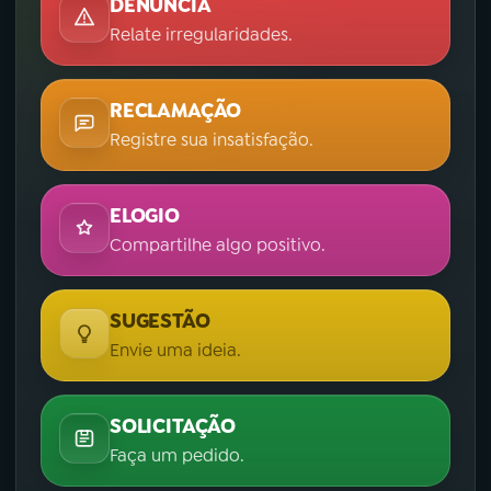
DENÚNCIA
Relate irregularidades.
RECLAMAÇÃO
Registre sua insatisfação.
ELOGIO
Compartilhe algo positivo.
SUGESTÃO
Envie uma ideia.
SOLICITAÇÃO
Faça um pedido.