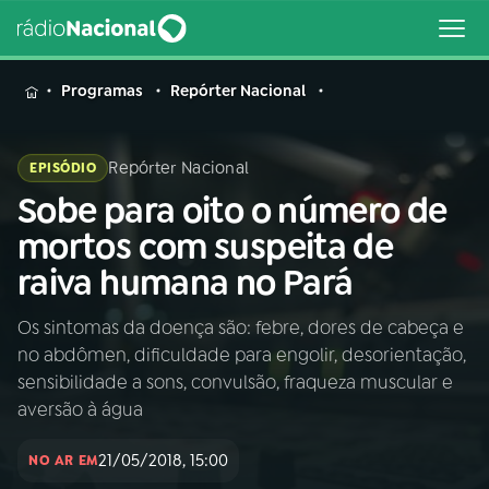
MENU
Programas
Repórter Nacional
Repórter Nacional
EPISÓDIO
Sobe para oito o número de
Buscar
na
mortos com suspeita de
Rádio
Buscar
raiva humana no Pará
Nacional
Os sintomas da doença são: febre, dores de cabeça e
AO VIVO
no abdômen, dificuldade para engolir, desorientação,
sensibilidade a sons, convulsão, fraqueza muscular e
01
INÍCIO
aversão à água
21/05/2018, 15:00
NO AR EM
02
A RÁDIO