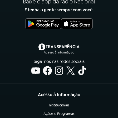
Baixe o app da rádio Nacional
E tenha a gente sempre com você.
(abre em nova aba)
TRANSPARÊNCIA
Acesso à Informação
Siga-nos nas redes sociais
Acesso à Informação
Institucional
(abre em nova aba)
Ações e Programas
(abre em nova aba)