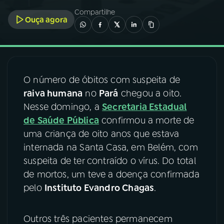
Compartilhe
Ouça agora
03
PROGRAMAÇÃO
04
PROGRAMAS
O número de óbitos com suspeita de
05
PODCASTS
raiva humana
no
Pará
chegou a oito.
Nesse domingo, a
Secretaria Estadual
de Saúde Pública
confirmou a morte de
06
VIDEOCASTS
uma criança de oito anos que estava
internada na Santa Casa, em Belém, com
07
ÚLTIMAS
suspeita de ter contraído o vírus. Do total
de mortos, um teve a doença confirmada
pelo
Instituto Evandro Chagas
.
08
FESTIVAL DE MÚSICA
Outros três pacientes permanecem
ACOMPANHE A RÁDIO NACIONAL