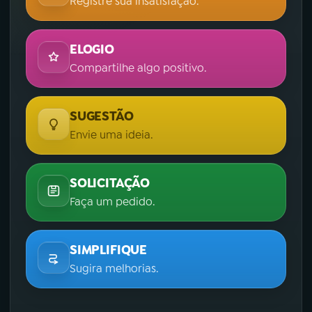
Registre sua insatisfação.
ELOGIO
Compartilhe algo positivo.
SUGESTÃO
Envie uma ideia.
SOLICITAÇÃO
Faça um pedido.
SIMPLIFIQUE
Sugira melhorias.