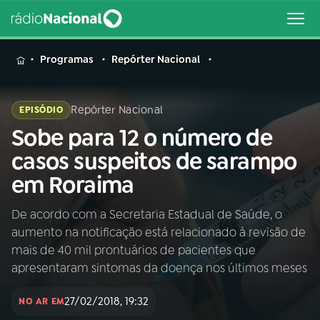
MENU
Programas
Repórter Nacional
Repórter Nacional
EPISÓDIO
Sobe para 12 o número de
Buscar
na
casos suspeitos de sarampo
Rádio
Buscar
em Roraima
Nacional
De acordo com a Secretaria Estadual de Saúde, o
AO VIVO
aumento na notificação está relacionado à revisão de
mais de 40 mil prontuários de pacientes que
01
INÍCIO
apresentaram sintomas da doença nos últimos meses
27/02/2018, 19:32
NO AR EM
02
A RÁDIO