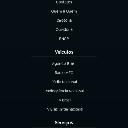
Contatos
(abre em nova aba)
Quem é Quem
(abre em nova aba)
Diretoria
(abre em nova aba)
Ouvidoria
(abre em nova aba)
RNCP
(abre em nova aba)
Veículos
Agência Brasil
(abre em nova aba)
Rádio MEC
(abre em nova aba)
Rádio Nacional
Radioagência Nacional
(abre em nova aba)
TV Brasil
(abre em nova aba)
TV Brasil Internacional
(abre em nova aba)
Serviços