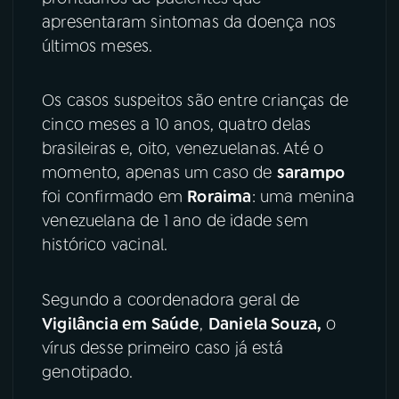
apresentaram sintomas da doença nos
YouTube
Facebook
últimos meses.
Instagram
X
Os casos suspeitos são entre crianças de
cinco meses a 10 anos, quatro delas
TikTok
brasileiras e, oito, venezuelanas. Até o
momento, apenas um caso de
sarampo
foi confirmado em
Roraima
: uma menina
venezuelana de 1 ano de idade sem
histórico vacinal.
Segundo a coordenadora geral de
Vigilância em Saúde
,
Daniela Souza,
o
vírus desse primeiro caso já está
genotipado.