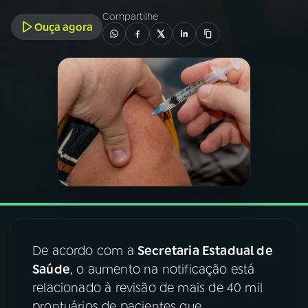
Compartilhe
Ouça agora
03
PROGRAMAÇÃO
04
PROGRAMAS
05
PODCASTS
06
VIDEOCASTS
07
ÚLTIMAS
De acordo com a
Secretaria Estadual de
08
FESTIVAL DE MÚSICA
Saúde
, o aumento na notificação está
relacionado à revisão de mais de 40 mil
ACOMPANHE A RÁDIO NACIONAL
prontuários de pacientes que