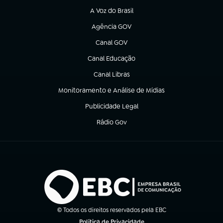
A Voz do Brasil
(abre em nova aba)
Agência GOV
(abre em nova aba)
Canal GOV
(abre em nova aba)
Canal Educação
(abre em nova aba)
Canal Libras
(abre em nova aba)
Monitoramento e Análise de Mídias
(abre em nova aba)
Publicidade Legal
(abre em nova aba)
Rádio Gov
(abre em nova aba)
© Todos os direitos reservados pela EBC
Política de Privacidade