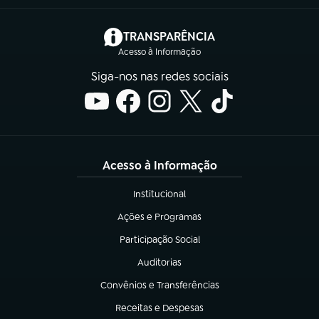
(abre em nova aba)
TRANSPARÊNCIA
Acesso à Informação
Siga-nos nas redes sociais
Acesso à Informação
Institucional
(abre em nova aba)
Ações e Programas
(abre em nova aba)
Participação Social
(abre em nova aba)
Auditorias
(abre em nova aba)
Convênios e Transferências
(abre em nova aba)
Receitas e Despesas
(abre em nova aba)