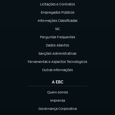
Licitações e Contratos
(abre em nova aba)
Empregados Públicos
(abre em nova aba)
Informações Classificadas
(abre em nova aba)
SIC
(abre em nova aba)
Perguntas Frequentes
(abre em nova aba)
Dados Abertos
(abre em nova aba)
Sanções Administrativas
(abre em nova aba)
Ferramentas e Aspectos Tecnológicos
(abre em nova aba)
Outras Informações
(abre em nova aba)
A EBC
Quem somos
(abre em nova aba)
Imprensa
(abre em nova aba)
Governança Corporativa
(abre em nova aba)