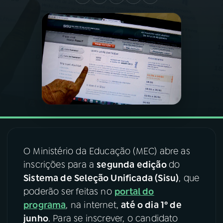
03
PROGRAMAÇÃO
04
PROGRAMAS
05
PODCASTS
06
VIDEOCASTS
O Ministério da Educação (MEC) abre as
07
ÚLTIMAS
inscrições para a
segunda edição
do
Sistema de Seleção Unificada (Sisu)
, que
08
FESTIVAL DE MÚSICA
poderão ser feitas no
portal do
programa
, na internet,
até o dia 1º de
junho
. Para se inscrever, o candidato
ACOMPANHE A RÁDIO NACIONAL