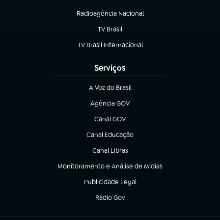
Radioagência Nacional
(abre em nova aba)
TV Brasil
(abre em nova aba)
TV Brasil Internacional
(abre em nova aba)
Serviços
A Voz do Brasil
(abre em nova aba)
Agência GOV
(abre em nova aba)
Canal GOV
(abre em nova aba)
Canal Educação
(abre em nova aba)
Canal Libras
(abre em nova aba)
Monitoramento e Análise de Mídias
(abre em nova aba)
Publicidade Legal
(abre em nova aba)
Rádio Gov
(abre em nova aba)