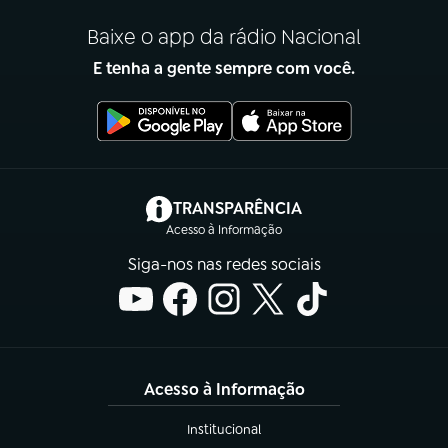
Baixe o app da rádio Nacional
E tenha a gente sempre com você.
(abre em nova aba)
TRANSPARÊNCIA
Acesso à Informação
Siga-nos nas redes sociais
Acesso à Informação
Institucional
(abre em nova aba)