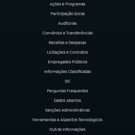
Ações e Programas
(abre em nova aba)
Participação Social
(abre em nova aba)
Auditorias
(abre em nova aba)
Convênios e Transferências
(abre em nova aba)
Receitas e Despesas
(abre em nova aba)
Licitações e Contratos
(abre em nova aba)
Empregados Públicos
(abre em nova aba)
Informações Classificadas
(abre em nova aba)
SIC
(abre em nova aba)
Perguntas Frequentes
(abre em nova aba)
Dados Abertos
(abre em nova aba)
Sanções Administrativas
(abre em nova aba)
Ferramentas e Aspectos Tecnológicos
(abre em nova aba)
Outras Informações
(abre em nova aba)