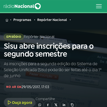
MENU
Programas
Repórter Nacional
Repórter Nacional
EPISÓDIO
Sisu abre inscrições para o
Buscar
na
segundo semestre
Rádio
Buscar
Nacional
As inscrições para a segunda edição do Sistema de
Seleção Unificada (Sisu) poderão ser feitas até o dia 1º
AO VIVO
de junho
29/05/2017, 17:03
01
INÍCIO
NO AR EM
Compartilhe
Ouça agora
02
A RÁDIO