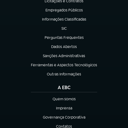
Licitações e Contratos
(abre em nova aba)
Empregados Públicos
(abre em nova aba)
Informações Classificadas
(abre em nova aba)
SIC
(abre em nova aba)
Perguntas Frequentes
(abre em nova aba)
Dados Abertos
(abre em nova aba)
Sanções Administrativas
(abre em nova aba)
Ferramentas e Aspectos Tecnológicos
(abre em nova aba)
Outras Informações
(abre em nova aba)
A EBC
Quem somos
(abre em nova aba)
Imprensa
(abre em nova aba)
Governança Corporativa
(abre em nova aba)
Contatos