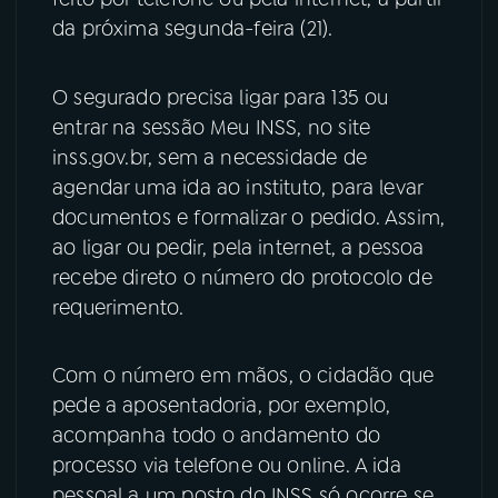
da próxima segunda-feira (21).
YouTube
Facebook
O segurado precisa ligar para 135 ou
Instagram
X
entrar na sessão Meu INSS, no site
TikTok
inss.gov.br, sem a necessidade de
agendar uma ida ao instituto, para levar
documentos e formalizar o pedido. Assim,
ao ligar ou pedir, pela internet, a pessoa
recebe direto o número do protocolo de
requerimento.
Com o número em mãos, o cidadão que
pede a aposentadoria, por exemplo,
acompanha todo o andamento do
processo via telefone ou online. A ida
pessoal a um posto do INSS só ocorre se