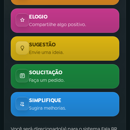
ELOGIO
Compartilhe algo positivo.
SUGESTÃO
Envie uma ideia.
SOLICITAÇÃO
Faça um pedido.
SIMPLIFIQUE
Sugira melhorias.
Você será direcionado(a) para o sistema Fala.BR,