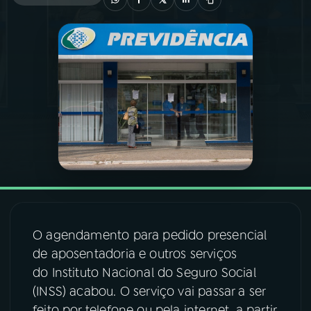
03
PROGRAMAÇÃO
04
PROGRAMAS
05
PODCASTS
06
VIDEOCASTS
07
ÚLTIMAS
O agendamento para pedido presencial
de aposentadoria e outros serviços
08
FESTIVAL DE MÚSICA
do Instituto Nacional do Seguro Social
(INSS) acabou. O serviço vai passar a ser
ACOMPANHE A RÁDIO NACIONAL
feito por telefone ou pela internet, a partir