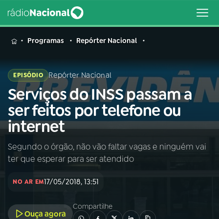
MENU
Programas
Repórter Nacional
Repórter Nacional
EPISÓDIO
Serviços do INSS passam a
Buscar
na
ser feitos por telefone ou
Rádio
Buscar
internet
Nacional
Segundo o órgão, não vão faltar vagas e ninguém vai
AO VIVO
ter que esperar para ser atendido
01
INÍCIO
17/05/2018, 13:51
NO AR EM
Compartilhe
02
A RÁDIO
Ouça agora