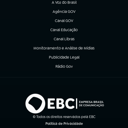
A Voz do Brasil
(abre em nova aba)
Agência GOV
(abre em nova aba)
Canal GOV
(abre em nova aba)
Canal Educação
(abre em nova aba)
Canal Libras
(abre em nova aba)
Monitoramento e Análise de Mídias
(abre em nova aba)
Publicidade Legal
(abre em nova aba)
Rádio Gov
(abre em nova aba)
© Todos os direitos reservados pela EBC
Política de Privacidade
(abre em nova aba)