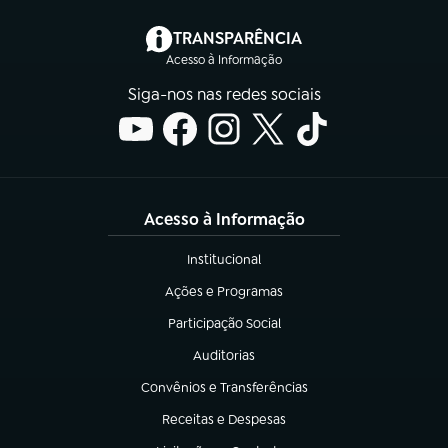
(abre em nova aba)
TRANSPARÊNCIA
Acesso à Informação
Siga-nos nas redes sociais
Acesso à Informação
Institucional
(abre em nova aba)
Ações e Programas
(abre em nova aba)
Participação Social
(abre em nova aba)
Auditorias
(abre em nova aba)
Convênios e Transferências
(abre em nova aba)
Receitas e Despesas
(abre em nova aba)