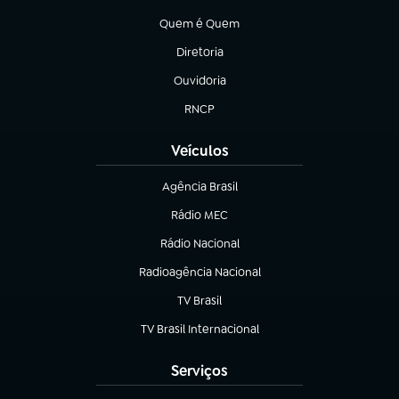
(abre em nova aba)
Quem é Quem
(abre em nova aba)
Diretoria
(abre em nova aba)
Ouvidoria
(abre em nova aba)
RNCP
(abre em nova aba)
Veículos
Agência Brasil
(abre em nova aba)
Rádio MEC
(abre em nova aba)
Rádio Nacional
Radioagência Nacional
(abre em nova aba)
TV Brasil
(abre em nova aba)
TV Brasil Internacional
(abre em nova aba)
Serviços