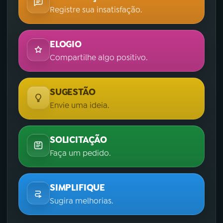
Registre sua insatisfação.
ELOGIO
Compartilhe algo positivo.
SUGESTÃO
Envie uma ideia.
SOLICITAÇÃO
Faça um pedido.
SIMPLIFIQUE
Sugira melhorias.