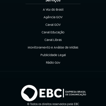
Serviços
A Voz do Brasil
(abre em nova aba)
Agência GOV
(abre em nova aba)
Canal GOV
(abre em nova aba)
Canal Educação
(abre em nova aba)
Canal Libras
(abre em nova aba)
Monitoramento e Análise de Mídias
(abre em nova aba)
Publicidade Legal
(abre em nova aba)
Rádio Gov
(abre em nova aba)
© Todos os direitos reservados pela EBC