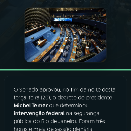
03
PROGRAMAÇÃO
04
PROGRAMAS
05
PODCASTS
06
VIDEOCASTS
O Senado aprovou, no fim da noite desta
07
ÚLTIMAS
terça-feira (20), o decreto do presidente
Michel Temer
que determinou
08
FESTIVAL DE MÚSICA
intervenção federal
na segurança
pública do Rio de Janeiro. Foram três
horas e meia de sessão plenária
ACOMPANHE A RÁDIO NACIONAL