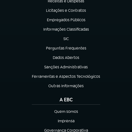
Receitas e Despesas
(abre em nova aba)
Licitações e Contratos
(abre em nova aba)
Empregados Públicos
(abre em nova aba)
Informações Classificadas
(abre em nova aba)
SIC
(abre em nova aba)
Perguntas Frequentes
(abre em nova aba)
Dados Abertos
(abre em nova aba)
Sanções Administrativas
(abre em nova aba)
Ferramentas e Aspectos Tecnológicos
(abre em nova aba)
Outras Informações
(abre em nova aba)
A EBC
Quem somos
(abre em nova aba)
Imprensa
(abre em nova aba)
Governança Corporativa