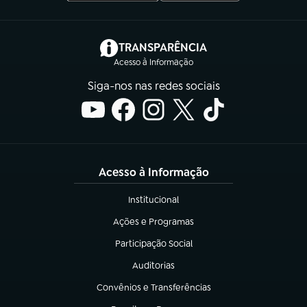
(abre em nova aba)
TRANSPARÊNCIA
Acesso à Informação
Siga-nos nas redes sociais
Acesso à Informação
Institucional
(abre em nova aba)
Ações e Programas
(abre em nova aba)
Participação Social
(abre em nova aba)
Auditorias
(abre em nova aba)
Convênios e Transferências
(abre em nova aba)