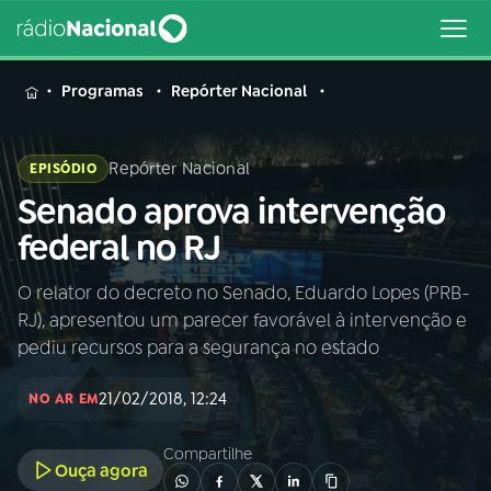
MENU
Programas
Repórter Nacional
Repórter Nacional
EPISÓDIO
Senado aprova intervenção
Buscar
na
federal no RJ
Rádio
Buscar
Nacional
O relator do decreto no Senado, Eduardo Lopes (PRB-
RJ), apresentou um parecer favorável à intervenção e
AO VIVO
pediu recursos para a segurança no estado
21/02/2018, 12:24
01
INÍCIO
NO AR EM
Compartilhe
Ouça agora
02
A RÁDIO