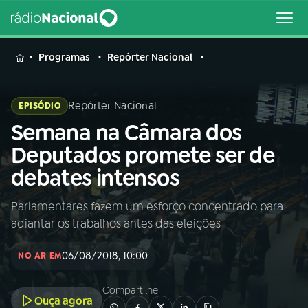
MENU
Programas
Repórter Nacional
Repórter Nacional
EPISÓDIO
Semana na Câmara dos
Buscar
na
Deputados promete ser de
Rádio
Buscar
debates intensos
Nacional
Parlamentares fazem um esforço concentrado para
AO VIVO
adiantar os trabalhos antes das eleições
01
INÍCIO
06/08/2018, 10:00
NO AR EM
Compartilhe
02
A RÁDIO
Ouça agora