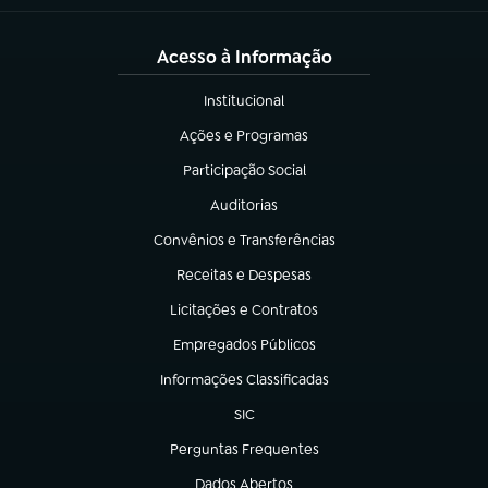
Acesso à Informação
Institucional
(abre em nova aba)
Ações e Programas
(abre em nova aba)
Participação Social
(abre em nova aba)
Auditorias
(abre em nova aba)
Convênios e Transferências
(abre em nova aba)
Receitas e Despesas
(abre em nova aba)
Licitações e Contratos
(abre em nova aba)
Empregados Públicos
(abre em nova aba)
Informações Classificadas
(abre em nova aba)
SIC
(abre em nova aba)
Perguntas Frequentes
(abre em nova aba)
Dados Abertos