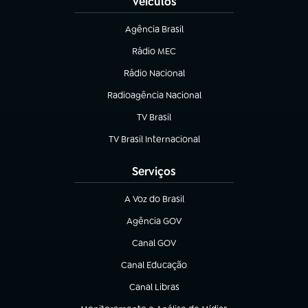
Veículos
Agência Brasil
(abre em nova aba)
Rádio MEC
(abre em nova aba)
Rádio Nacional
Radioagência Nacional
(abre em nova aba)
TV Brasil
(abre em nova aba)
TV Brasil Internacional
(abre em nova aba)
Serviços
A Voz do Brasil
(abre em nova aba)
Agência GOV
(abre em nova aba)
Canal GOV
(abre em nova aba)
Canal Educação
(abre em nova aba)
Canal Libras
(abre em nova aba)