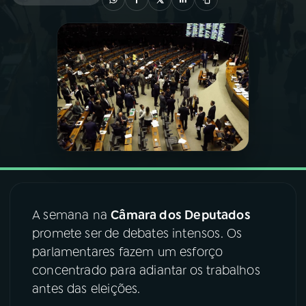
03
PROGRAMAÇÃO
04
PROGRAMAS
05
PODCASTS
06
VIDEOCASTS
A semana na
Câmara dos Deputados
07
ÚLTIMAS
promete ser de debates intensos. Os
parlamentares fazem um esforço
08
FESTIVAL DE MÚSICA
concentrado para adiantar os trabalhos
antes das eleições.
ACOMPANHE A RÁDIO NACIONAL