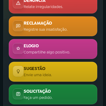
DENÚNCIA
Relate irregularidades.
RECLAMAÇÃO
Registre sua insatisfação.
ELOGIO
Compartilhe algo positivo.
SUGESTÃO
Envie uma ideia.
SOLICITAÇÃO
Faça um pedido.