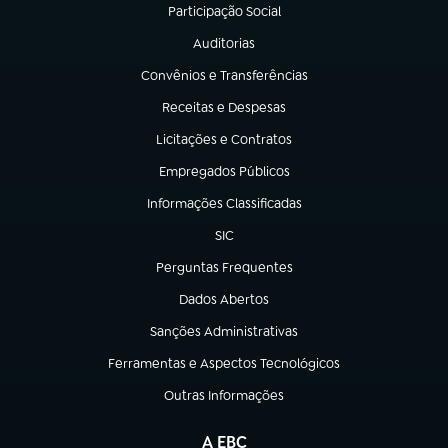
Participação Social
(abre em nova aba)
Auditorias
(abre em nova aba)
Convênios e Transferências
(abre em nova aba)
Receitas e Despesas
(abre em nova aba)
Licitações e Contratos
(abre em nova aba)
Empregados Públicos
(abre em nova aba)
Informações Classificadas
(abre em nova aba)
SIC
(abre em nova aba)
Perguntas Frequentes
(abre em nova aba)
Dados Abertos
(abre em nova aba)
Sanções Administrativas
(abre em nova aba)
Ferramentas e Aspectos Tecnológicos
(abre em nova aba)
Outras Informações
(abre em nova aba)
A EBC