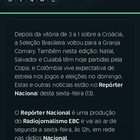
03
PROGRAMAÇÃO
Depois da vitória de 3 a 1 sobre a Croácia,
04
PROGRAMAS
a Seleção Brasileira voltou para a Granja
Comary. Também nesta edição: Natal,
05
PODCASTS
Salvador e Cuiabá têm hoje partidas pela
Copa; e Colômbia vive expectativa de
estreia nos jogos e eleições no domingo.
06
VIDEOCASTS
Estas e outras notícias estão no
Repórter
Naciona
l desta sexta-feira (13).
07
ÚLTIMAS
O
Repórter Nacional
é uma produção
08
FESTIVAL DE MÚSICA
do
Radiojornalismo EBC
e vai ao ar de
segunda a sexta-feira, às 12h, em rede
nas rádios
Nacional
.
ACOMPANHE A RÁDIO NACIONAL