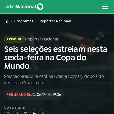
MENU
Programas
Repórter Nacional
Repórter Nacional
EPISÓDIO
Seis seleções estreiam nesta
Buscar
na
sexta-feira na Copa do
Rádio
Buscar
Mundo
Nacional
Seleção Brasileira está na Granja Comary depois de
AO VIVO
vencer a Croácia no
01
INÍCIO
13/06/2014, 19:36
PUBLICADO EM
Compartilhe
02
A RÁDIO