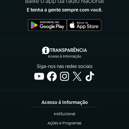
Baixe o app da rádio Nacional
E tenha a gente sempre com você.
(abre em nova aba)
TRANSPARÊNCIA
Acesso à Informação
Siga-nos nas redes sociais
Acesso à Informação
Institucional
(abre em nova aba)
Ações e Programas
(abre em nova aba)