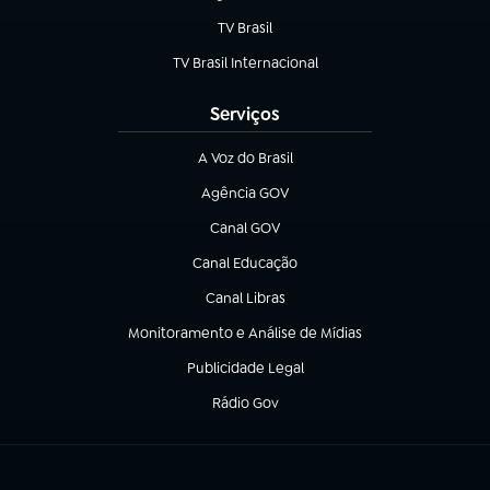
TV Brasil
(abre em nova aba)
TV Brasil Internacional
(abre em nova aba)
Serviços
A Voz do Brasil
(abre em nova aba)
Agência GOV
(abre em nova aba)
Canal GOV
(abre em nova aba)
Canal Educação
(abre em nova aba)
Canal Libras
(abre em nova aba)
Monitoramento e Análise de Mídias
(abre em nova aba)
Publicidade Legal
(abre em nova aba)
Rádio Gov
(abre em nova aba)