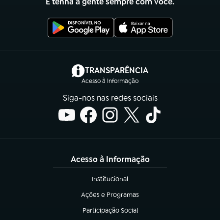
E tenha a gente sempre com você.
(abre em nova aba)
TRANSPARÊNCIA
Acesso à Informação
Siga-nos nas redes sociais
Acesso à Informação
Institucional
(abre em nova aba)
Ações e Programas
(abre em nova aba)
Participação Social
(abre em nova aba)