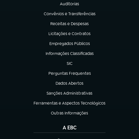
Auditorias
(abre em nova aba)
Convênios e Transferências
(abre em nova aba)
Receitas e Despesas
(abre em nova aba)
Licitações e Contratos
(abre em nova aba)
Empregados Públicos
(abre em nova aba)
Informações Classificadas
(abre em nova aba)
SIC
(abre em nova aba)
Perguntas Frequentes
(abre em nova aba)
Dados Abertos
(abre em nova aba)
Sanções Administrativas
(abre em nova aba)
Ferramentas e Aspectos Tecnológicos
(abre em nova aba)
Outras Informações
(abre em nova aba)
A EBC