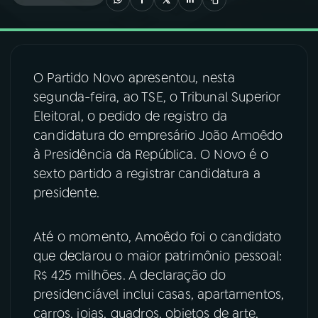
03
PROGRAMAÇÃO
O Partido Novo apresentou, nesta
04
PROGRAMAS
segunda-feira, ao TSE, o Tribunal Superior
Eleitoral, o pedido de registro da
05
PODCASTS
candidatura do empresário João Amoêdo
à Presidência da República. O Novo é o
sexto partido a registrar candidatura a
06
VIDEOCASTS
presidente.
07
ÚLTIMAS
Até o momento, Amoêdo foi o candidato
que declarou o maior patrimônio pessoal:
08
FESTIVAL DE MÚSICA
R$ 425 milhões. A declaração do
presidenciável inclui casas, apartamentos,
carros, joias, quadros, objetos de arte,
ACOMPANHE A RÁDIO NACIONAL