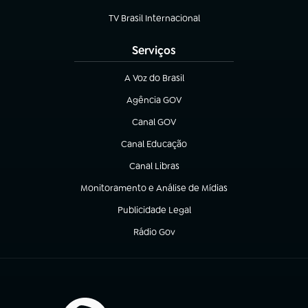
(abre em nova aba)
TV Brasil Internacional
(abre em nova aba)
Serviços
A Voz do Brasil
(abre em nova aba)
Agência GOV
(abre em nova aba)
Canal GOV
(abre em nova aba)
Canal Educação
(abre em nova aba)
Canal Libras
(abre em nova aba)
Monitoramento e Análise de Mídias
(abre em nova aba)
Publicidade Legal
(abre em nova aba)
Rádio Gov
(abre em nova aba)