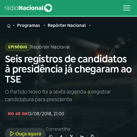
MENU
Programas
Repórter Nacional
Repórter Nacional
EPISÓDIO
Seis registros de candidatos
Buscar
na
à presidência já chegaram ao
Rádio
Buscar
TSE
Nacional
O Partido Novo foi a sexta legenda a registrar
AO VIVO
candidatura para presidente
01
INÍCIO
13/08/2018, 21:00
NO AR EM
Compartilhe
02
A RÁDIO
Ouça agora