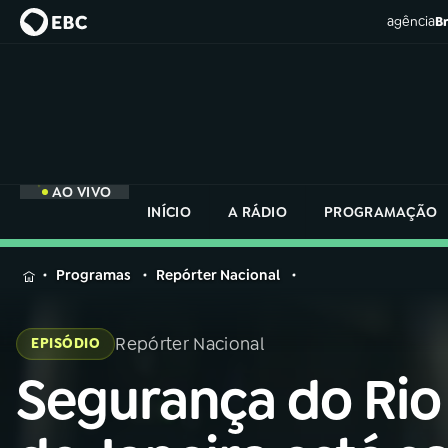
agência
Br
AO VIVO
INÍCIO
A RÁDIO
PROGRAMAÇÃO
MENU
Programas
Repórter Nacional
Buscar
na
Repórter Nacional
EPISÓDIO
Rádio
Buscar
Nacional
Segurança do Rio
Buscar
na
Rádio
AO VIVO