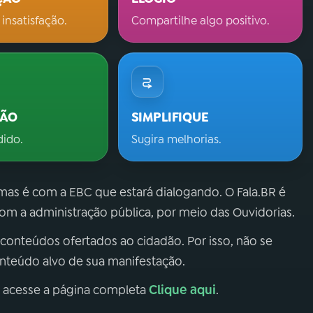
 insatisfação.
Compartilhe algo positivo.
ÇÃO
SIMPLIFIQUE
dido.
Sugira melhorias.
 mas é com a EBC que estará dialogando. O Fala.BR é
m a administração pública, por meio das Ouvidorias.
 conteúdos ofertados ao cidadão. Por isso, não se
onteúdo alvo de sua manifestação.
Clique aqui
, acesse a página completa
.