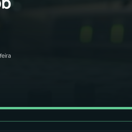
ob
eira