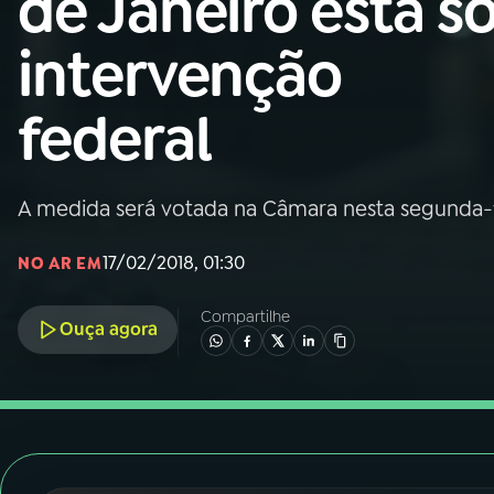
de Janeiro está s
Nacional
intervenção
01
INÍCIO
federal
02
A RÁDIO
A medida será votada na Câmara nesta segunda-f
03
PROGRAMAÇÃO
17/02/2018, 01:30
NO AR EM
04
PROGRAMAS
Compartilhe
Ouça agora
05
PODCASTS
06
VIDEOCASTS