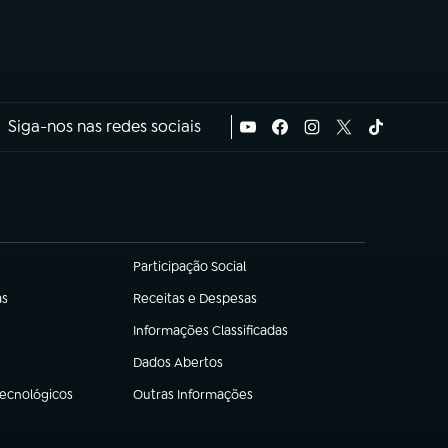
Siga-nos nas redes sociais
Participação Social
(abre em nova aba)
as
Receitas e Despesas
(abre em nova aba)
Informações Classificadas
(abre em nova aba)
Dados Abertos
(abre em nova aba)
Tecnológicos
Outras Informações
(abre em nova aba)