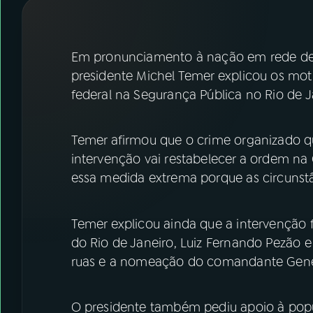
07
ÚLTIMAS
08
FESTIVAL DE MÚSICA
Em pronunciamento à nação em rede de rá
presidente Michel Temer explicou os mot
federal na Segurança Pública no Rio de J
ACOMPANHE A RÁDIO NACIONAL
YouTube
Facebook
Temer afirmou que o crime organizado q
intervenção vai restabelecer a ordem na 
Instagram
X
essa medida extrema porque as circunstâ
TikTok
Temer explicou ainda que a intervenção
do Rio de Janeiro, Luiz Fernando Pezão 
ruas e a nomeação do comandante Gener
O presidente também pediu apoio à popul