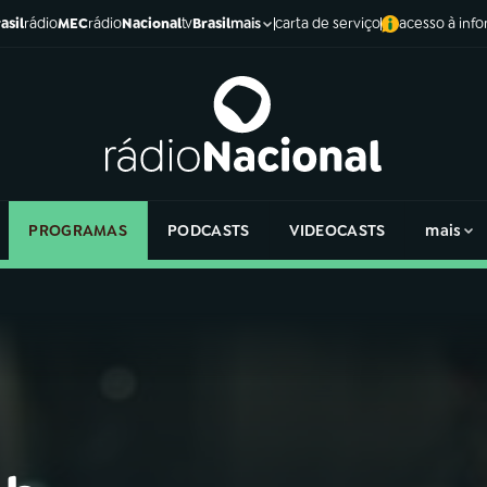
asil
rádio
MEC
rádio
Nacional
tv
Brasil
carta de serviço
acesso à inf
mais
PROGRAMAS
PODCASTS
VIDEOCASTS
mais