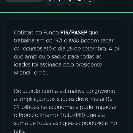
03
PROGRAMAÇÃO
Cotistas do Fundo
PIS/PASEP
que
04
PROGRAMAS
trabalharam de 1971 e 1988 podem sacar
os recursos até o dia 28 de setembro. A lei
05
PODCASTS
que ampliou o saque para todas as
idades foi assinada pelo presidente
Michel Temer.
06
VIDEOCASTS
De acordo com a estimativa do governo,
07
ÚLTIMAS
a ampliação dos saques deve injetar R$
39 bilhões na economia e pode impactar
08
FESTIVAL DE MÚSICA
o Produto Interno Bruto (PIB) que é a
soma de todas as riquezas produzidas no
país.
ACOMPANHE A RÁDIO NACIONAL