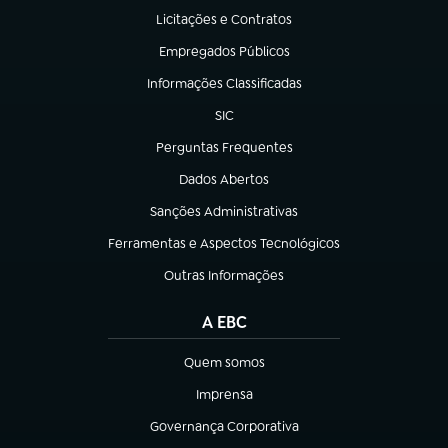
Licitações e Contratos
(abre em nova aba)
Empregados Públicos
(abre em nova aba)
Informações Classificadas
(abre em nova aba)
SIC
(abre em nova aba)
Perguntas Frequentes
(abre em nova aba)
Dados Abertos
(abre em nova aba)
Sanções Administrativas
(abre em nova aba)
Ferramentas e Aspectos Tecnológicos
(abre em nova aba)
Outras Informações
(abre em nova aba)
A EBC
Quem somos
(abre em nova aba)
Imprensa
(abre em nova aba)
Governança Corporativa
(abre em nova aba)