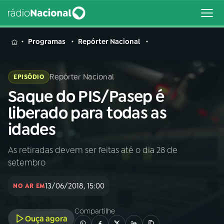
MENU
Programas
Repórter Nacional
Repórter Nacional
EPISÓDIO
Saque do PIS/Pasep é
Buscar
na
liberado para todas as
Rádio
Buscar
idades
Nacional
As retiradas devem ser feitas até o dia 28 de
AO VIVO
setembro
01
INÍCIO
13/06/2018, 15:00
NO AR EM
Compartilhe
02
A RÁDIO
Ouça agora