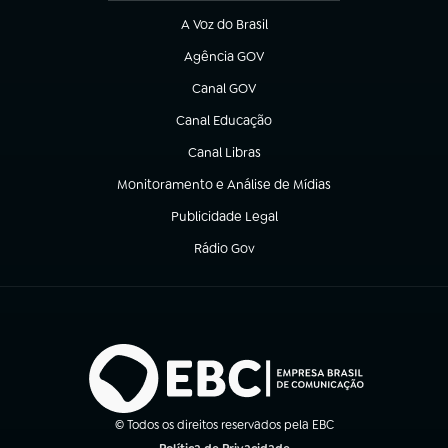
A Voz do Brasil
(abre em nova aba)
Agência GOV
(abre em nova aba)
Canal GOV
(abre em nova aba)
Canal Educação
(abre em nova aba)
Canal Libras
(abre em nova aba)
Monitoramento e Análise de Mídias
(abre em nova aba)
Publicidade Legal
(abre em nova aba)
Rádio Gov
(abre em nova aba)
© Todos os direitos reservados pela EBC