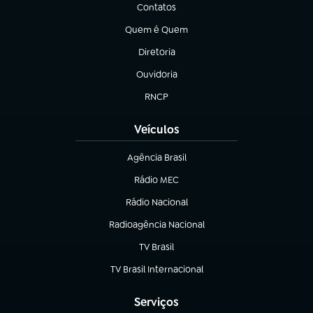
Contatos
(abre em nova aba)
Quem é Quem
(abre em nova aba)
Diretoria
(abre em nova aba)
Ouvidoria
(abre em nova aba)
RNCP
(abre em nova aba)
Veículos
Agência Brasil
(abre em nova aba)
Rádio MEC
(abre em nova aba)
Rádio Nacional
Radioagência Nacional
(abre em nova aba)
TV Brasil
(abre em nova aba)
TV Brasil Internacional
(abre em nova aba)
Serviços