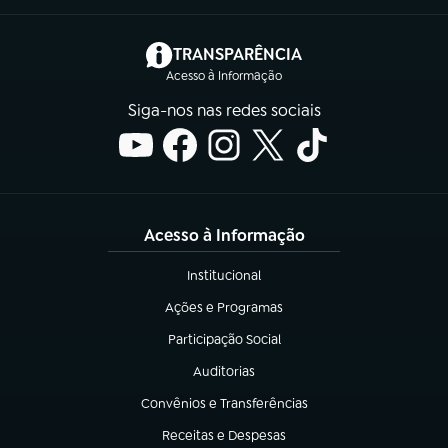
(abre em nova aba)
TRANSPARÊNCIA
Acesso à Informação
Siga-nos nas redes sociais
Acesso à Informação
Institucional
(abre em nova aba)
Ações e Programas
(abre em nova aba)
Participação Social
(abre em nova aba)
Auditorias
(abre em nova aba)
Convênios e Transferências
(abre em nova aba)
Receitas e Despesas
(abre em nova aba)