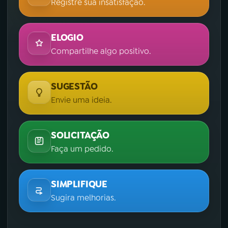
Registre sua insatisfação.
ELOGIO
Compartilhe algo positivo.
SUGESTÃO
Envie uma ideia.
SOLICITAÇÃO
Faça um pedido.
SIMPLIFIQUE
Sugira melhorias.