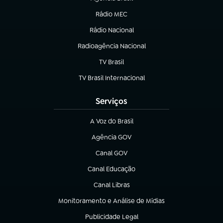
(abre em nova aba)
Rádio MEC
(abre em nova aba)
Rádio Nacional
Radioagência Nacional
(abre em nova aba)
TV Brasil
(abre em nova aba)
TV Brasil Internacional
(abre em nova aba)
Serviços
A Voz do Brasil
(abre em nova aba)
Agência GOV
(abre em nova aba)
Canal GOV
(abre em nova aba)
Canal Educação
(abre em nova aba)
Canal Libras
(abre em nova aba)
Monitoramento e Análise de Mídias
(abre em nova aba)
Publicidade Legal
(abre em nova aba)