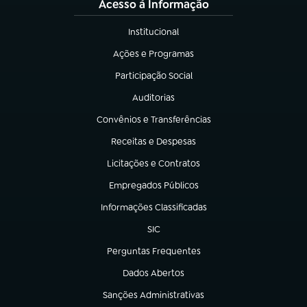
Acesso à Informação
Institucional
(abre em nova aba)
Ações e Programas
(abre em nova aba)
Participação Social
(abre em nova aba)
Auditorias
(abre em nova aba)
Convênios e Transferências
(abre em nova aba)
Receitas e Despesas
(abre em nova aba)
Licitações e Contratos
(abre em nova aba)
Empregados Públicos
(abre em nova aba)
Informações Classificadas
(abre em nova aba)
SIC
(abre em nova aba)
Perguntas Frequentes
(abre em nova aba)
Dados Abertos
(abre em nova aba)
Sanções Administrativas
(abre em nova aba)