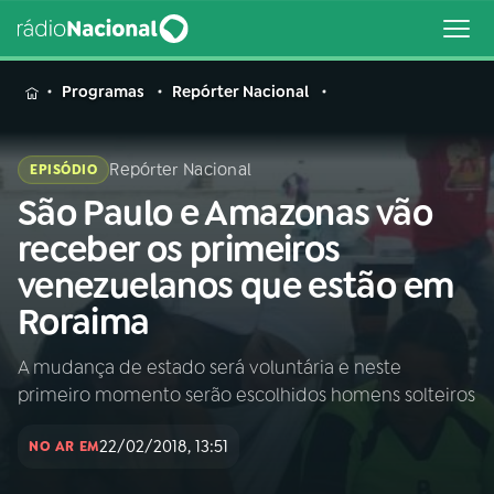
MENU
Programas
Repórter Nacional
Repórter Nacional
EPISÓDIO
São Paulo e Amazonas vão
Buscar
na
receber os primeiros
Rádio
Buscar
venezuelanos que estão em
Nacional
Roraima
AO VIVO
A mudança de estado será voluntária e neste
primeiro momento serão escolhidos homens solteiros
01
INÍCIO
22/02/2018, 13:51
NO AR EM
02
A RÁDIO