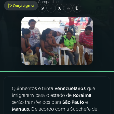
Compartilhe
Ouça agora
03
PROGRAMAÇÃO
04
PROGRAMAS
05
PODCASTS
06
VIDEOCASTS
07
ÚLTIMAS
Quinhentos e trinta
venezuelanos
que
imigraram para o estado de
Roraima
08
FESTIVAL DE MÚSICA
serão transferidos para
São Paulo
e
Manaus
. De acordo com a Subchefe de
ACOMPANHE A RÁDIO NACIONAL