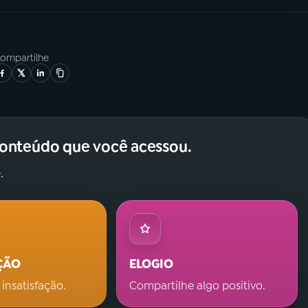
ompartilhe
conteúdo que você acessou.
.
ÇÃO
ELOGIO
 insatisfação.
Compartilhe algo positivo.