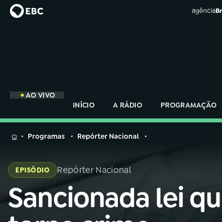
agência
Br
AO VIVO
INÍCIO
A RÁDIO
PROGRAMAÇÃO
MENU
Programas
Repórter Nacional
Buscar
na
Repórter Nacional
EPISÓDIO
Rádio
Buscar
Nacional
Sancionada lei q
Buscar
na
Rádio
AO VIVO