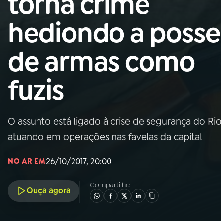
torna crime
Nacional
hediondo a posse
01
INÍCIO
de armas como
02
A RÁDIO
fuzis
03
PROGRAMAÇÃO
O assunto está ligado à crise de segurança do Ri
04
PROGRAMAS
atuando em operações nas favelas da capital
05
PODCASTS
26/10/2017, 20:00
NO AR EM
Compartilhe
Ouça agora
06
VIDEOCASTS