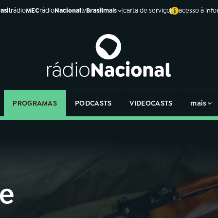
asil
rádio
MEC
rádio
Nacional
tv
Brasil
carta de serviço
acesso à inf
mais
PROGRAMAS
PODCASTS
VIDEOCASTS
mais
ue