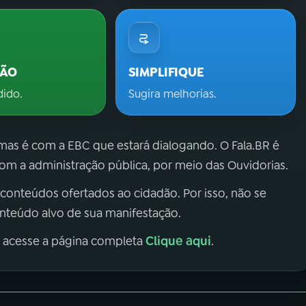
ÇÃO
SIMPLIFIQUE
dido.
Sugira melhorias.
 mas é com a EBC que estará dialogando. O Fala.BR é
m a administração pública, por meio das Ouvidorias.
 conteúdos ofertados ao cidadão. Por isso, não se
onteúdo alvo de sua manifestação.
Clique aqui
, acesse a página completa
.