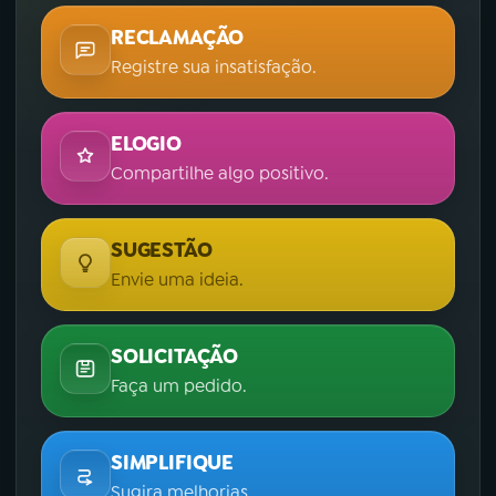
RECLAMAÇÃO
YouTube
Facebook
Registre sua insatisfação.
Instagram
X
ELOGIO
TikTok
Compartilhe algo positivo.
SUGESTÃO
Envie uma ideia.
SOLICITAÇÃO
Faça um pedido.
SIMPLIFIQUE
Sugira melhorias.