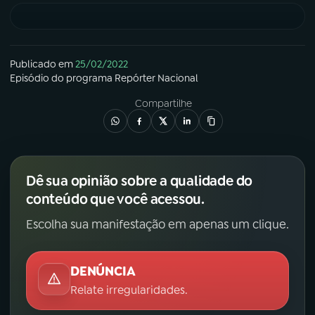
03
PROGRAMAÇÃO
Publicado em
25/02/2022
Episódio
do programa
Repórter Nacional
04
PROGRAMAS
Compartilhe
05
PODCASTS
06
VIDEOCASTS
Dê sua opinião sobre a qualidade do
conteúdo que você acessou.
07
ÚLTIMAS
Escolha sua manifestação em apenas um clique.
08
FESTIVAL DE MÚSICA
DENÚNCIA
Relate irregularidades.
ACOMPANHE A RÁDIO NACIONAL