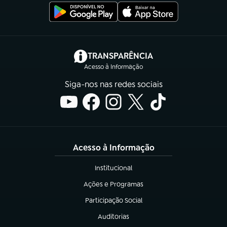
(abre em nova aba)
TRANSPARÊNCIA
Acesso à Informação
Siga-nos nas redes sociais
Acesso à Informação
Institucional
(abre em nova aba)
Ações e Programas
(abre em nova aba)
Participação Social
(abre em nova aba)
Auditorias
(abre em nova aba)