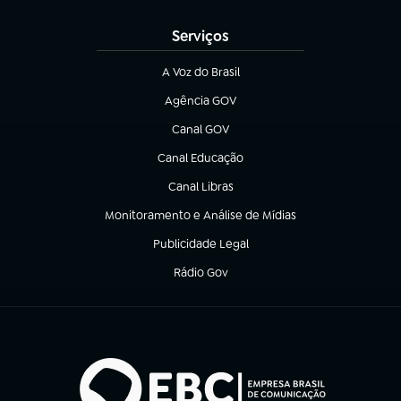
Serviços
A Voz do Brasil
(abre em nova aba)
Agência GOV
(abre em nova aba)
Canal GOV
(abre em nova aba)
Canal Educação
(abre em nova aba)
Canal Libras
(abre em nova aba)
Monitoramento e Análise de Mídias
(abre em nova aba)
Publicidade Legal
(abre em nova aba)
Rádio Gov
(abre em nova aba)