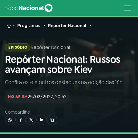
MENU
Programas
Repórter Nacional
Repórter Nacional
EPISÓDIO
Repórter Nacional: Russos
Buscar
na
avançam sobre Kiev
Rádio
Buscar
Nacional
Confira este e outros destaques na edição das 18h
AO VIVO
25/02/2022, 20:52
NO AR EM
Compartilhe
01
INÍCIO
02
A RÁDIO