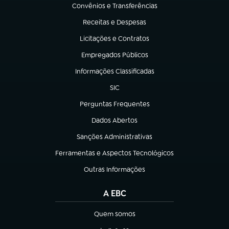
Convênios e Transferências
(abre em nova aba)
Receitas e Despesas
(abre em nova aba)
Licitações e Contratos
(abre em nova aba)
Empregados Públicos
(abre em nova aba)
Informações Classificadas
(abre em nova aba)
SIC
(abre em nova aba)
Perguntas Frequentes
(abre em nova aba)
Dados Abertos
(abre em nova aba)
Sanções Administrativas
(abre em nova aba)
Ferramentas e Aspectos Tecnológicos
(abre em nova aba)
Outras Informações
(abre em nova aba)
A EBC
Quem somos
(abre em nova aba)