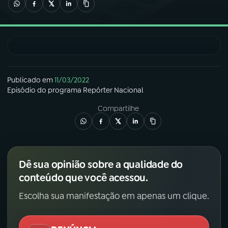
03
PROGRAMAÇÃO
04
PROGRAMAS
Publicado em
11/03/2022
Episódio
do programa
Repórter Nacional
05
PODCASTS
Compartilhe
06
VIDEOCASTS
07
ÚLTIMAS
Dê sua opinião sobre a qualidade do
conteúdo que você acessou.
08
FESTIVAL DE MÚSICA
Escolha sua manifestação em apenas um clique.
ACOMPANHE A RÁDIO NACIONAL