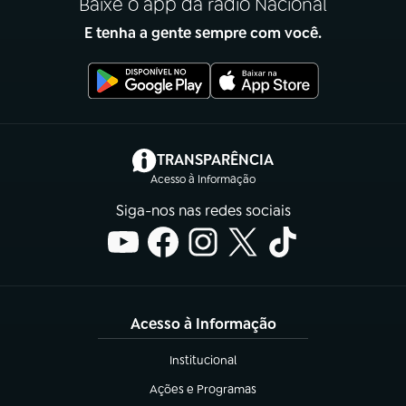
Baixe o app da rádio Nacional
E tenha a gente sempre com você.
(abre em nova aba)
TRANSPARÊNCIA
Acesso à Informação
Siga-nos nas redes sociais
Acesso à Informação
Institucional
(abre em nova aba)
Ações e Programas
(abre em nova aba)