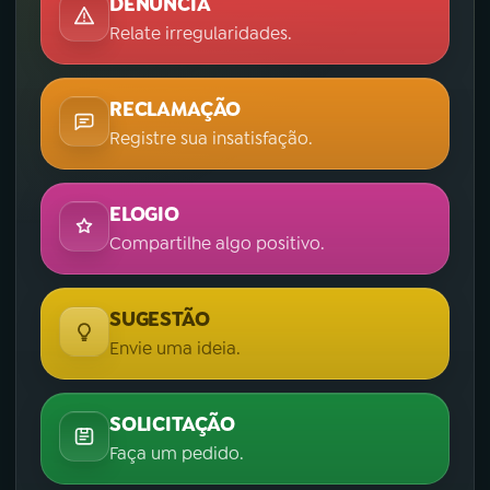
DENÚNCIA
Relate irregularidades.
YouTube
Facebook
Instagram
X
RECLAMAÇÃO
Registre sua insatisfação.
TikTok
ELOGIO
Compartilhe algo positivo.
SUGESTÃO
Envie uma ideia.
SOLICITAÇÃO
Faça um pedido.