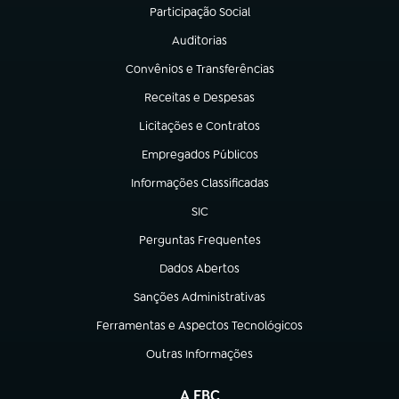
Participação Social
(abre em nova aba)
Auditorias
(abre em nova aba)
Convênios e Transferências
(abre em nova aba)
Receitas e Despesas
(abre em nova aba)
Licitações e Contratos
(abre em nova aba)
Empregados Públicos
(abre em nova aba)
Informações Classificadas
(abre em nova aba)
SIC
(abre em nova aba)
Perguntas Frequentes
(abre em nova aba)
Dados Abertos
(abre em nova aba)
Sanções Administrativas
(abre em nova aba)
Ferramentas e Aspectos Tecnológicos
(abre em nova aba)
Outras Informações
(abre em nova aba)
A EBC