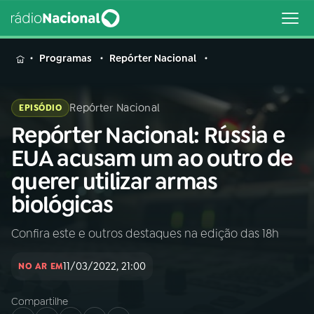
MENU
Programas
Repórter Nacional
Repórter Nacional
EPISÓDIO
Repórter Nacional: Rússia e
Buscar
na
EUA acusam um ao outro de
Rádio
Buscar
querer utilizar armas
Nacional
biológicas
AO VIVO
Confira este e outros destaques na edição das 18h
01
INÍCIO
11/03/2022, 21:00
NO AR EM
Compartilhe
02
A RÁDIO