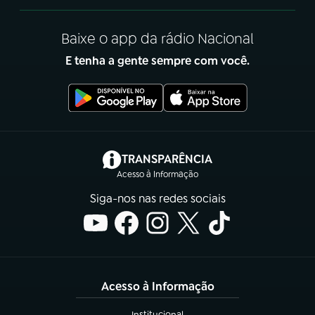
Baixe o app da rádio Nacional
E tenha a gente sempre com você.
(abre em nova aba)
TRANSPARÊNCIA
Acesso à Informação
Siga-nos nas redes sociais
Acesso à Informação
Institucional