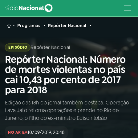
MENU
Programas
Repórter Nacional
Repórter Nacional
EPISÓDIO
Repórter Nacional: Número
Buscar
na
de mortes violentas no país
Rádio
Buscar
cai 10,43 por cento de 2017
Nacional
para 2018
AO VIVO
Edição das 18h do jornal também destaca: Operação
Lava Jato retoma operações e prende no Rio de
01
INÍCIO
Janeiro, o filho do ex-ministro Edison lobão
10/09/2019, 20:48
02
A RÁDIO
NO AR EM