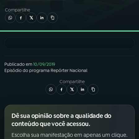
Compartilhe
03
PROGRAMAÇÃO
04
PROGRAMAS
05
PODCASTS
Publicado em
10/09/2019
Episódio
do programa
Repórter Nacional
06
VIDEOCASTS
Compartilhe
07
ÚLTIMAS
Dê sua opinião sobre a qualidade do
08
FESTIVAL DE MÚSICA
conteúdo que você acessou.
Escolha sua manifestação em apenas um clique.
ACOMPANHE A RÁDIO NACIONAL