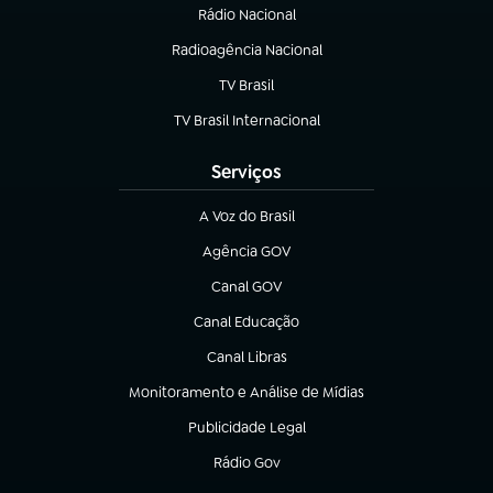
Rádio Nacional
Radioagência Nacional
(abre em nova aba)
TV Brasil
(abre em nova aba)
TV Brasil Internacional
(abre em nova aba)
Serviços
A Voz do Brasil
(abre em nova aba)
Agência GOV
(abre em nova aba)
Canal GOV
(abre em nova aba)
Canal Educação
(abre em nova aba)
Canal Libras
(abre em nova aba)
Monitoramento e Análise de Mídias
(abre em nova aba)
Publicidade Legal
(abre em nova aba)
Rádio Gov
(abre em nova aba)