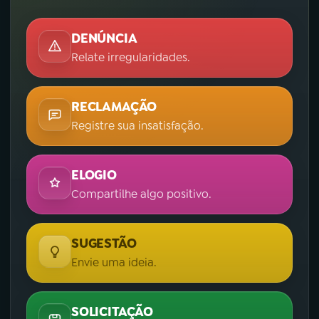
YouTube
Facebook
DENÚNCIA
Relate irregularidades.
Instagram
X
TikTok
RECLAMAÇÃO
Registre sua insatisfação.
ELOGIO
Compartilhe algo positivo.
SUGESTÃO
Envie uma ideia.
SOLICITAÇÃO