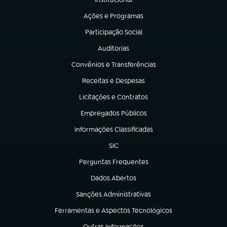
(abre em nova aba)
Ações e Programas
(abre em nova aba)
Participação Social
(abre em nova aba)
Auditorias
(abre em nova aba)
Convênios e Transferências
(abre em nova aba)
Receitas e Despesas
(abre em nova aba)
Licitações e Contratos
(abre em nova aba)
Empregados Públicos
(abre em nova aba)
Informações Classificadas
(abre em nova aba)
SIC
(abre em nova aba)
Perguntas Frequentes
(abre em nova aba)
Dados Abertos
(abre em nova aba)
Sanções Administrativas
(abre em nova aba)
Ferramentas e Aspectos Tecnológicos
(abre em nova aba)
Outras Informações