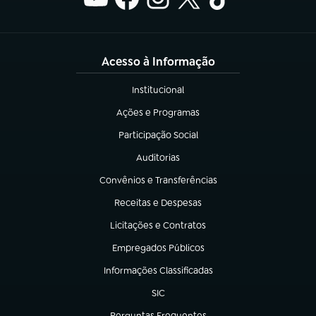
Acesso à Informação
Institucional
(abre em nova aba)
Ações e Programas
(abre em nova aba)
Participação Social
(abre em nova aba)
Auditorias
(abre em nova aba)
Convênios e Transferências
(abre em nova aba)
Receitas e Despesas
(abre em nova aba)
Licitações e Contratos
(abre em nova aba)
Empregados Públicos
(abre em nova aba)
Informações Classificadas
(abre em nova aba)
SIC
(abre em nova aba)
Perguntas Frequentes