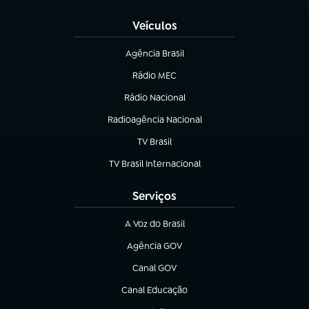
Veículos
Agência Brasil
(abre em nova aba)
Rádio MEC
(abre em nova aba)
Rádio Nacional
Radioagência Nacional
(abre em nova aba)
TV Brasil
(abre em nova aba)
TV Brasil Internacional
(abre em nova aba)
Serviços
A Voz do Brasil
(abre em nova aba)
Agência GOV
(abre em nova aba)
Canal GOV
(abre em nova aba)
Canal Educação
(abre em nova aba)