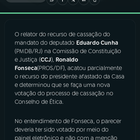
03
PROGRAMAÇÃO
O relator do recurso de cassação do
04
PROGRAMAS
mandato do deputado
Eduardo Cunha
(PMDB/RJ) na Comissão de Constituição
05
PODCASTS
e Justiça (
CCJ
),
Ronaldo
Fonseca
(PROS/DF), acatou parcialmente
o recurso do presidente afastado da Casa
06
VIDEOCASTS
e determinou que se faça uma nova
votação do processo de cassação no
07
ÚLTIMAS
Conselho de Ética.
08
FESTIVAL DE MÚSICA
No entendimento de Fonseca, o parecer
deveria ter sido votado por meio do
painel eletrônico e não com a menção
ACOMPANHE A RÁDIO NACIONAL