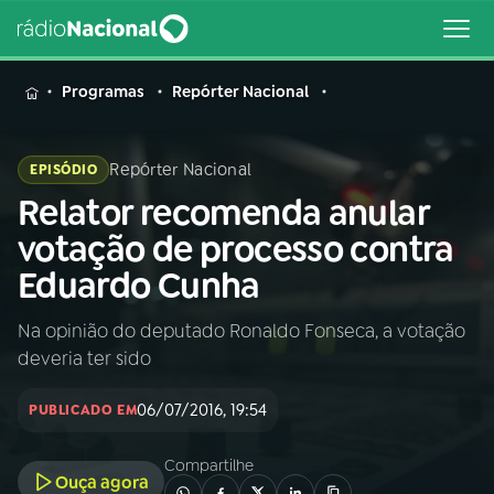
MENU
Programas
Repórter Nacional
Repórter Nacional
EPISÓDIO
Relator recomenda anular
Buscar
na
votação de processo contra
Rádio
Buscar
Eduardo Cunha
Nacional
Na opinião do deputado Ronaldo Fonseca, a votação
AO VIVO
deveria ter sido
01
INÍCIO
06/07/2016, 19:54
PUBLICADO EM
Compartilhe
02
A RÁDIO
Ouça agora