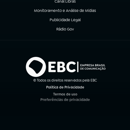
Canal Libras
(abre em nova aba)
Monitoramento e Análise de Mídias
(abre em nova aba)
Publicidade Legal
(abre em nova aba)
Rádio Gov
(abre em nova aba)
© Todos os direitos reservados pela EBC
Política de Privacidade
(abre em nova aba)
Termos de uso
(abre em nova aba)
Preferências de privacidade