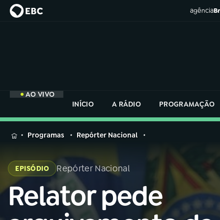
agência
Br
AO VIVO
INÍCIO
A RÁDIO
PROGRAMAÇÃO
MENU
Programas
Repórter Nacional
Buscar
na
Repórter Nacional
EPISÓDIO
Rádio
Buscar
Nacional
Relator pede
Buscar
na
Rádio
AO VIVO