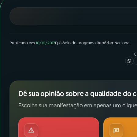
07
ÚLTIMAS
08
FESTIVAL DE MÚSICA
ACOMPANHE A RÁDIO NACIONAL
Publicado em
10/10/2017
Episódio
do programa
Repórter Nacional
C
YouTube
Facebook
Instagram
X
TikTok
Dê sua opinião sobre a qualidade do 
Escolha sua manifestação em apenas um clique