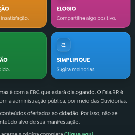
ÇÃO
ELOGIO
 insatisfação.
Compartilhe algo positivo.
ÇÃO
SIMPLIFIQUE
dido.
Sugira melhorias.
 mas é com a EBC que estará dialogando. O Fala.BR é
m a administração pública, por meio das Ouvidorias.
 conteúdos ofertados ao cidadão. Por isso, não se
onteúdo alvo de sua manifestação.
Clique aqui
, acesse a página completa
.