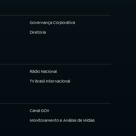
Governança Corporativa
(abre em nova aba)
Diretoria
(abre em nova aba)
Rádio Nacional
TV Brasil Internacional
(abre em nova aba)
Canal GOV
(abre em nova aba)
Monitoramento e Análise de Mídias
(abre em nova aba)