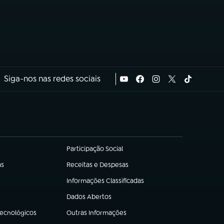
Siga-nos nas redes sociais
Participação Social
(abre em nova aba)
as
Receitas e Despesas
(abre em nova aba)
Informações Classificadas
(abre em nova aba)
Dados Abertos
(abre em nova aba)
Tecnológicos
Outras Informações
(abre em nova aba)