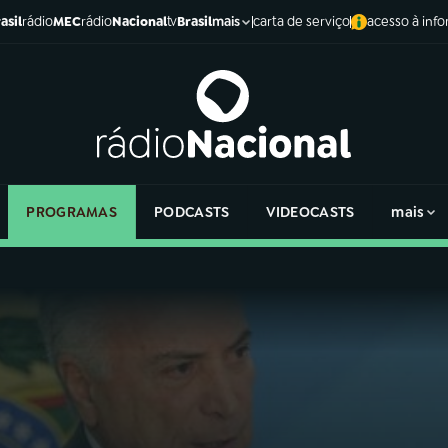
asil
rádio
MEC
rádio
Nacional
tv
Brasil
carta de serviço
acesso à inf
mais
PROGRAMAS
PODCASTS
VIDEOCASTS
mais