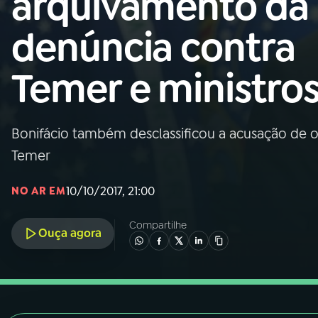
arquivamento da
Nacional
denúncia contra
01
INÍCIO
Temer e ministro
02
A RÁDIO
Bonifácio também desclassificou a acusação de o
03
PROGRAMAÇÃO
Temer
04
PROGRAMAS
10/10/2017, 21:00
NO AR EM
Compartilhe
05
PODCASTS
Ouça agora
06
VIDEOCASTS