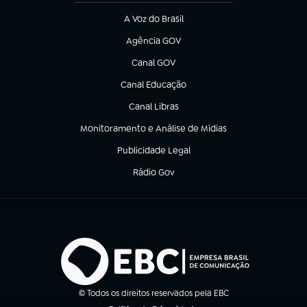
A Voz do Brasil
(abre em nova aba)
Agência GOV
(abre em nova aba)
Canal GOV
(abre em nova aba)
Canal Educação
(abre em nova aba)
Canal Libras
(abre em nova aba)
Monitoramento e Análise de Mídias
(abre em nova aba)
Publicidade Legal
(abre em nova aba)
Rádio Gov
(abre em nova aba)
© Todos os direitos reservados pela EBC