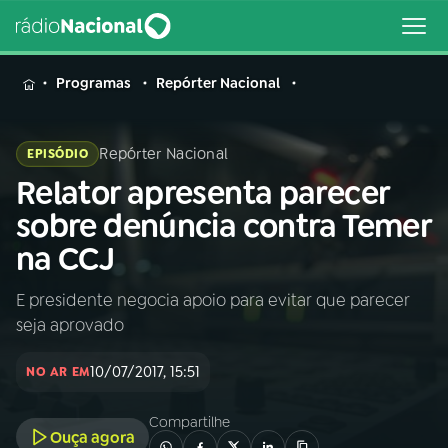
MENU
Programas
Repórter Nacional
Repórter Nacional
EPISÓDIO
Relator apresenta parecer
Buscar
na
sobre denúncia contra Temer
Rádio
Buscar
na CCJ
Nacional
E presidente negocia apoio para evitar que parecer
AO VIVO
seja aprovado
01
INÍCIO
10/07/2017, 15:51
NO AR EM
Compartilhe
02
A RÁDIO
Ouça agora