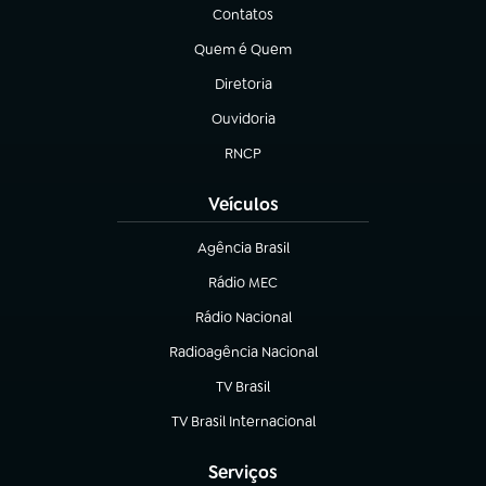
Contatos
(abre em nova aba)
Quem é Quem
(abre em nova aba)
Diretoria
(abre em nova aba)
Ouvidoria
(abre em nova aba)
RNCP
(abre em nova aba)
Veículos
Agência Brasil
(abre em nova aba)
Rádio MEC
(abre em nova aba)
Rádio Nacional
Radioagência Nacional
(abre em nova aba)
TV Brasil
(abre em nova aba)
TV Brasil Internacional
(abre em nova aba)
Serviços