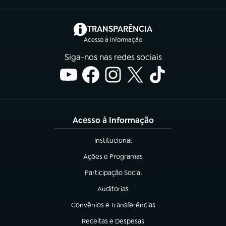
(abre em nova aba)
TRANSPARÊNCIA
Acesso à Informação
Siga-nos nas redes sociais
Acesso à Informação
Institucional
(abre em nova aba)
Ações e Programas
(abre em nova aba)
Participação Social
(abre em nova aba)
Auditorias
(abre em nova aba)
Convênios e Transferências
(abre em nova aba)
Receitas e Despesas
(abre em nova aba)