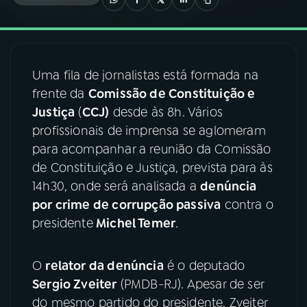
03
PROGRAMAÇÃO
Uma fila de jornalistas está formada na
04
PROGRAMAS
frente da
Comissão de Constituição e
Justiça
(
CCJ)
desde às 8h. Vários
05
PODCASTS
profissionais de imprensa se aglomeram
para acompanhar a reunião da Comissão
de Constituição e Justiça, prevista para às
06
VIDEOCASTS
14h30, onde será analisada a
denúncia
por crime de corrupção passiva
contra o
07
ÚLTIMAS
presidente
Michel Temer
.
08
FESTIVAL DE MÚSICA
O
relator da denúncia
é o deputado
Sergio Zveiter
(PMDB-RJ). Apesar de ser
do mesmo partido do presidente, Zveiter
ACOMPANHE A RÁDIO NACIONAL