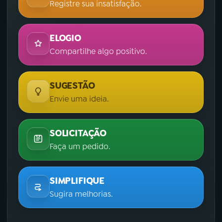
Registre sua insatisfação.
ELOGIO
Compartilhe algo positivo.
SUGESTÃO
Envie uma ideia.
SOLICITAÇÃO
Faça um pedido.
SIMPLIFIQUE
Sugira melhorias.