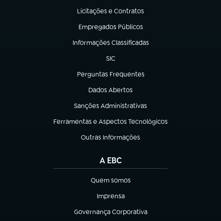
Licitações e Contratos
(abre em nova aba)
Empregados Públicos
(abre em nova aba)
Informações Classificadas
(abre em nova aba)
SIC
(abre em nova aba)
Perguntas Frequentes
(abre em nova aba)
Dados Abertos
(abre em nova aba)
Sanções Administrativas
(abre em nova aba)
Ferramentas e Aspectos Tecnológicos
(abre em nova aba)
Outras Informações
(abre em nova aba)
A EBC
Quem somos
(abre em nova aba)
Imprensa
(abre em nova aba)
Governança Corporativa
(abre em nova aba)