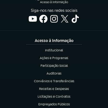
Acesso à Informação
Siga-nos nas redes sociais
Acesso à Informação
Institucional
(abre em nova aba)
Ações e Programas
(abre em nova aba)
Participação Social
(abre em nova aba)
Auditorias
(abre em nova aba)
Convênios e Transferências
(abre em nova aba)
Receitas e Despesas
(abre em nova aba)
Licitações e Contratos
(abre em nova aba)
Empregados Públicos
(abre em nova aba)