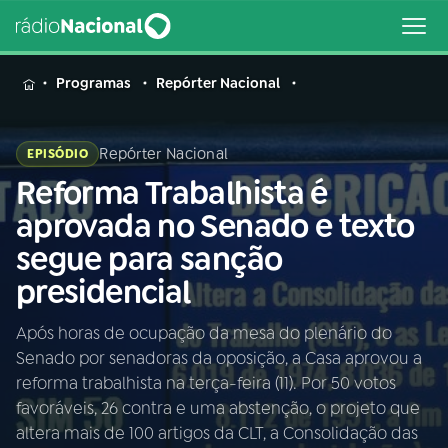
MENU
Programas
Repórter Nacional
Repórter Nacional
EPISÓDIO
Reforma Trabalhista é
Buscar
na
aprovada no Senado e texto
Rádio
Buscar
segue para sanção
Nacional
presidencial
AO VIVO
Após horas de ocupação da mesa do plenário do
Senado por senadoras da oposição, a Casa aprovou a
01
INÍCIO
reforma trabalhista na terça-feira (11). Por 50 votos
favoráveis, 26 contra e uma abstenção, o projeto que
02
A RÁDIO
altera mais de 100 artigos da CLT, a Consolidação das