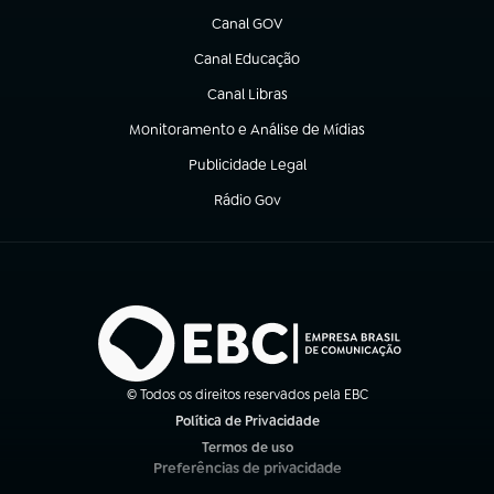
Canal GOV
(abre em nova aba)
Canal Educação
(abre em nova aba)
Canal Libras
(abre em nova aba)
Monitoramento e Análise de Mídias
(abre em nova aba)
Publicidade Legal
(abre em nova aba)
Rádio Gov
(abre em nova aba)
© Todos os direitos reservados pela EBC
Política de Privacidade
(abre em nova aba)
Termos de uso
(abre em nova aba)
Preferências de privacidade