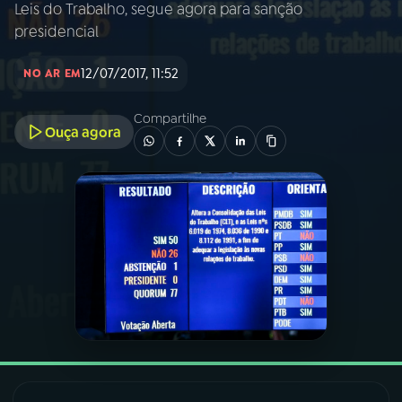
Leis do Trabalho, segue agora para sanção
presidencial
03
PROGRAMAÇÃO
12/07/2017, 11:52
NO AR EM
04
PROGRAMAS
Compartilhe
Ouça agora
05
PODCASTS
06
VIDEOCASTS
07
ÚLTIMAS
08
FESTIVAL DE MÚSICA
ACOMPANHE A RÁDIO NACIONAL