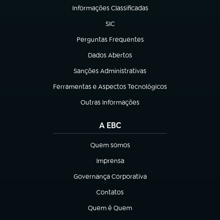
Informações Classificadas
(abre em nova aba)
SIC
(abre em nova aba)
Perguntas Frequentes
(abre em nova aba)
Dados Abertos
(abre em nova aba)
Sanções Administrativas
(abre em nova aba)
Ferramentas e Aspectos Tecnológicos
(abre em nova aba)
Outras Informações
(abre em nova aba)
A EBC
Quem somos
(abre em nova aba)
Imprensa
(abre em nova aba)
Governança Corporativa
(abre em nova aba)
Contatos
(abre em nova aba)
Quem é Quem
(abre em nova aba)