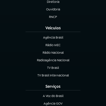
Diretoria
(abre em nova aba)
Ouvidoria
(abre em nova aba)
RNCP
(abre em nova aba)
Veículos
Agência Brasil
(abre em nova aba)
Rádio MEC
(abre em nova aba)
Rádio Nacional
Radioagência Nacional
(abre em nova aba)
TV Brasil
(abre em nova aba)
TV Brasil Internacional
(abre em nova aba)
Serviços
A Voz do Brasil
(abre em nova aba)
Agência GOV
(abre em nova aba)