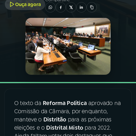
Ouça agora
03
PROGRAMAÇÃO
04
PROGRAMAS
05
PODCASTS
06
VIDEOCASTS
07
ÚLTIMAS
O texto da
R
eforma Política
aprovado na
Comissão da Câmara, por enquanto,
08
FESTIVAL DE MÚSICA
manteve o
Distritão
para as próximas
eleições e o
Distrital Misto
para 2022.
ACOMPANHE A RÁDIO NACIONAL
Ainda faltam votar dois destaques que