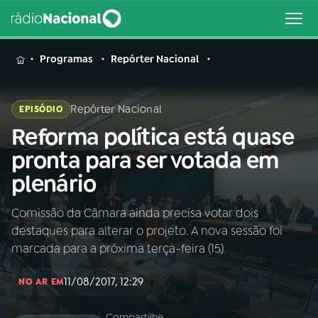
MENU
Programas
Repórter Nacional
Repórter Nacional
EPISÓDIO
Reforma política está quase
Buscar
na
pronta para ser votada em
Rádio
Buscar
plenário
Nacional
Comissão da Câmara ainda precisa votar dois
AO VIVO
destaques para alterar o projeto. A nova sessão foi
marcada para a próxima terça-feira (15)
01
INÍCIO
11/08/2017, 12:29
NO AR EM
02
A RÁDIO
Compartilhe