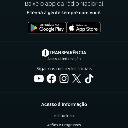
Baixe o app da rádio Nacional
E tenha a gente sempre com você.
(abre em nova aba)
TRANSPARÊNCIA
Acesso à Informação
Siga-nos nas redes sociais
Acesso à Informação
Institucional
(abre em nova aba)
Ações e Programas
(abre em nova aba)