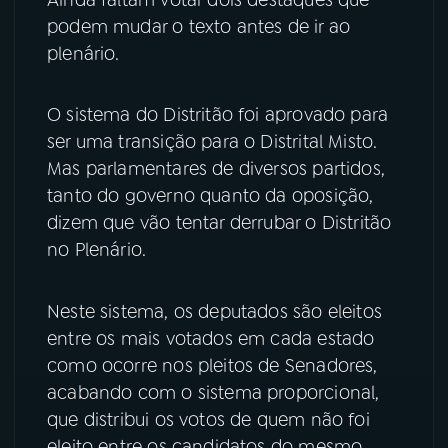
podem mudar o texto antes de ir ao
YouTube
Facebook
plenário.
Instagram
X
O sistema do Distritão foi aprovado para
TikTok
ser uma transição para o Distrital Misto.
Mas parlamentares de diversos partidos,
tanto do governo quanto da oposição,
dizem que vão tentar derrubar o Distritão
no Plenário.
Neste sistema, os deputados são eleitos
entre os mais votados em cada estado
como ocorre nos pleitos de Senadores,
acabando com o sistema proporcional,
que distribui os votos de quem não foi
eleito entre os candidatos do mesmo