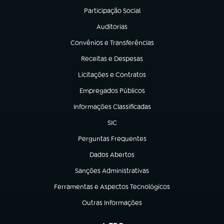
Participação Social
(abre em nova aba)
Auditorias
(abre em nova aba)
Convênios e Transferências
(abre em nova aba)
Receitas e Despesas
(abre em nova aba)
Licitações e Contratos
(abre em nova aba)
Empregados Públicos
(abre em nova aba)
Informações Classificadas
(abre em nova aba)
SIC
(abre em nova aba)
Perguntas Frequentes
(abre em nova aba)
Dados Abertos
(abre em nova aba)
Sanções Administrativas
(abre em nova aba)
Ferramentas e Aspectos Tecnológicos
(abre em nova aba)
Outras Informações
(abre em nova aba)