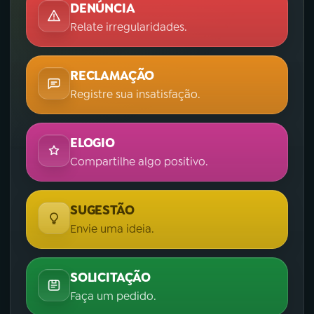
DENÚNCIA
Relate irregularidades.
RECLAMAÇÃO
Registre sua insatisfação.
ELOGIO
Compartilhe algo positivo.
SUGESTÃO
Envie uma ideia.
SOLICITAÇÃO
Faça um pedido.