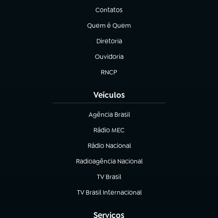
Contatos
(abre em nova aba)
Quem é Quem
(abre em nova aba)
Diretoria
(abre em nova aba)
Ouvidoria
(abre em nova aba)
RNCP
(abre em nova aba)
Veículos
Agência Brasil
(abre em nova aba)
Rádio MEC
(abre em nova aba)
Rádio Nacional
Radioagência Nacional
(abre em nova aba)
TV Brasil
(abre em nova aba)
TV Brasil Internacional
(abre em nova aba)
Serviços