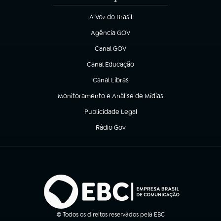
A Voz do Brasil
(abre em nova aba)
Agência GOV
(abre em nova aba)
Canal GOV
(abre em nova aba)
Canal Educação
(abre em nova aba)
Canal Libras
(abre em nova aba)
Monitoramento e Análise de Mídias
(abre em nova aba)
Publicidade Legal
(abre em nova aba)
Rádio Gov
(abre em nova aba)
© Todos os direitos reservados pela EBC