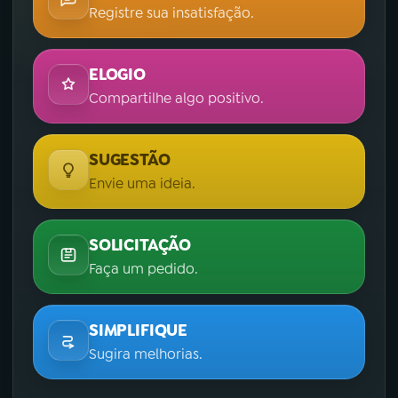
Registre sua insatisfação.
ELOGIO
Compartilhe algo positivo.
SUGESTÃO
Envie uma ideia.
SOLICITAÇÃO
Faça um pedido.
SIMPLIFIQUE
Sugira melhorias.