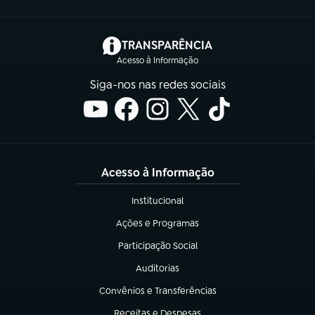
(abre em nova aba)
TRANSPARÊNCIA
Acesso à Informação
Siga-nos nas redes sociais
Acesso à Informação
Institucional
(abre em nova aba)
Ações e Programas
(abre em nova aba)
Participação Social
(abre em nova aba)
Auditorias
(abre em nova aba)
Convênios e Transferências
(abre em nova aba)
Receitas e Despesas