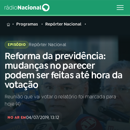
MENU
Programas
Repórter Nacional
Repórter Nacional
EPISÓDIO
Reforma da previdência:
Buscar
na
mudanças no parecer
Rádio
Buscar
podem ser feitas até hora da
Nacional
votação
AO VIVO
Reunião que vai votar o relatório foi marcada para
hoje (4)
01
INÍCIO
04/07/2019, 13:12
NO AR EM
02
A RÁDIO