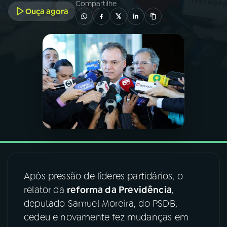
Compartilhe
Ouça agora
03
PROGRAMAÇÃO
04
PROGRAMAS
05
PODCASTS
06
VIDEOCASTS
07
ÚLTIMAS
Após pressão de líderes partidários, o
relator da
reforma da Previdência
,
08
FESTIVAL DE MÚSICA
deputado Samuel Moreira, do PSDB,
cedeu e novamente fez mudanças em
ACOMPANHE A RÁDIO NACIONAL