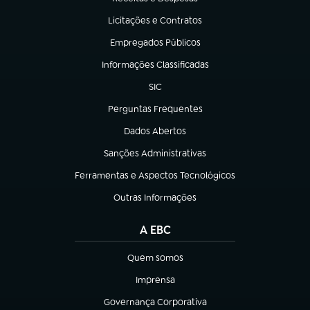
(abre em nova aba)
Licitações e Contratos
(abre em nova aba)
Empregados Públicos
(abre em nova aba)
Informações Classificadas
(abre em nova aba)
SIC
(abre em nova aba)
Perguntas Frequentes
(abre em nova aba)
Dados Abertos
(abre em nova aba)
Sanções Administrativas
(abre em nova aba)
Ferramentas e Aspectos Tecnológicos
(abre em nova aba)
Outras Informações
(abre em nova aba)
A EBC
Quem somos
(abre em nova aba)
Imprensa
(abre em nova aba)
Governança Corporativa
(abre em nova aba)