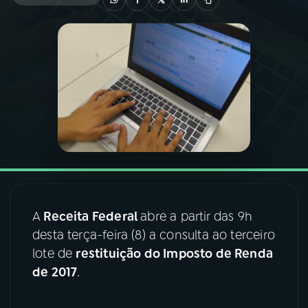
03
PROGRAMAÇÃO
04
PROGRAMAS
05
PODCASTS
06
VIDEOCASTS
07
ÚLTIMAS
A
Receita Federal
abre a partir das 9h
desta terça-feira (8) a consulta ao terceiro
lote de
restituição do Imposto de Renda
08
FESTIVAL DE MÚSICA
de 2017
.
ACOMPANHE A RÁDIO NACIONAL