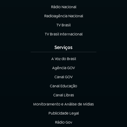
Rádio Nacional
Radioagência Nacional
(abre em nova aba)
TV Brasil
(abre em nova aba)
TV Brasil Internacional
(abre em nova aba)
Serviços
A Voz do Brasil
(abre em nova aba)
Agência GOV
(abre em nova aba)
Canal GOV
(abre em nova aba)
Canal Educação
(abre em nova aba)
Canal Libras
(abre em nova aba)
Monitoramento e Análise de Mídias
(abre em nova aba)
Publicidade Legal
(abre em nova aba)
Rádio Gov
(abre em nova aba)