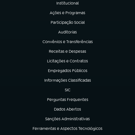
Institucional
(abre em nova aba)
Ações e Programas
(abre em nova aba)
Participação Social
(abre em nova aba)
Auditorias
(abre em nova aba)
Convênios e Transferências
(abre em nova aba)
Receitas e Despesas
(abre em nova aba)
Licitações e Contratos
(abre em nova aba)
Empregados Públicos
(abre em nova aba)
Informações Classificadas
(abre em nova aba)
SIC
(abre em nova aba)
Perguntas Frequentes
(abre em nova aba)
Dados Abertos
(abre em nova aba)
Sanções Administrativas
(abre em nova aba)
Ferramentas e Aspectos Tecnológicos
(abre em nova aba)