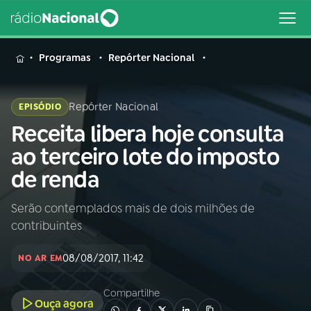
MENU
Programas
Repórter Nacional
Repórter Nacional
EPISÓDIO
Receita libera hoje consulta
Buscar
na
ao terceiro lote do imposto
Rádio
Buscar
de renda
Nacional
Serão contemplados mais de dois milhões de
AO VIVO
contribuintes
01
INÍCIO
08/08/2017, 11:42
NO AR EM
Compartilhe
02
A RÁDIO
Ouça agora