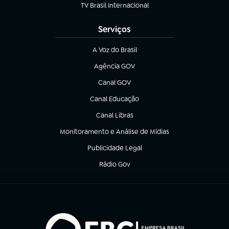
TV Brasil Internacional
(abre em nova aba)
Serviços
A Voz do Brasil
(abre em nova aba)
Agência GOV
(abre em nova aba)
Canal GOV
(abre em nova aba)
Canal Educação
(abre em nova aba)
Canal Libras
(abre em nova aba)
Monitoramento e Análise de Mídias
(abre em nova aba)
Publicidade Legal
(abre em nova aba)
Rádio Gov
(abre em nova aba)