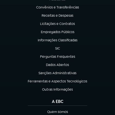
(abre em nova aba)
Convênios e Transferências
(abre em nova aba)
Receitas e Despesas
(abre em nova aba)
Licitações e Contratos
(abre em nova aba)
Empregados Públicos
(abre em nova aba)
Informações Classificadas
(abre em nova aba)
SIC
(abre em nova aba)
Perguntas Frequentes
(abre em nova aba)
Dados Abertos
(abre em nova aba)
Sanções Administrativas
(abre em nova aba)
Ferramentas e Aspectos Tecnológicos
(abre em nova aba)
Outras Informações
(abre em nova aba)
A EBC
Quem somos
(abre em nova aba)