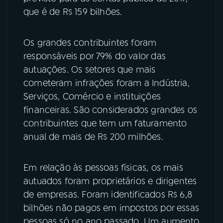
que é de R$ 159 bilhões.
YouTube
Facebook
Os grandes contribuintes foram
Instagram
X
responsáveis por 79% do valor das
autuações. Os setores que mais
TikTok
cometeram infrações foram a Indústria,
Serviços, Comércio e instituições
financeiras. São considerados grandes os
contribuintes que tem um faturamento
anual de mais de R$ 200 milhões.
Em relação às pessoas físicas, os mais
autuados foram proprietários e dirigentes
de empresas. Foram identificados R$ 6,8
bilhões não pagos em impostos por essas
pessoas só no ano passado. Um aumento