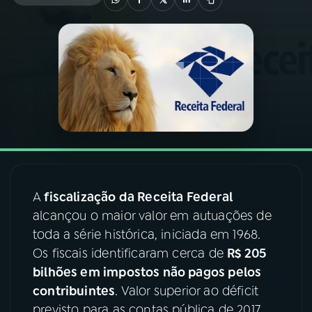
03
PROGRAMAÇÃO
04
PROGRAMAS
05
PODCASTS
06
VIDEOCASTS
A
fiscalização da Receita Federal
alcançou o maior valor em autuações de
07
ÚLTIMAS
toda a série histórica, iniciada em 1968.
Os fiscais identificaram cerca de
R$ 205
08
FESTIVAL DE MÚSICA
bilhões em impostos não pagos pelos
contribuintes
. Valor superior ao déficit
ACOMPANHE A RÁDIO NACIONAL
previsto para as contas pública de 2017,