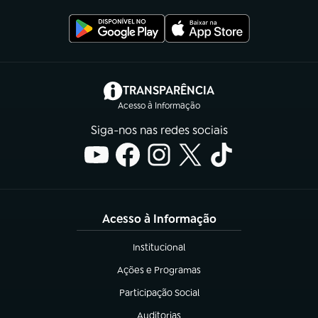
(abre em nova aba)
TRANSPARÊNCIA
Acesso à Informação
Siga-nos nas redes sociais
Acesso à Informação
Institucional
(abre em nova aba)
Ações e Programas
(abre em nova aba)
Participação Social
(abre em nova aba)
Auditorias