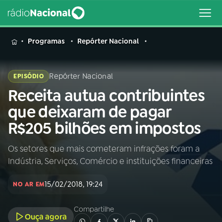
MENU
Programas
Repórter Nacional
Repórter Nacional
EPISÓDIO
Receita autua contribuintes
Buscar
na
que deixaram de pagar
Rádio
Buscar
R$205 bilhões em impostos
Nacional
Os setores que mais cometeram infrações foram a
AO VIVO
Indústria, Serviços, Comércio e instituições financeiras
01
INÍCIO
15/02/2018, 19:24
NO AR EM
Compartilhe
02
A RÁDIO
Ouça agora