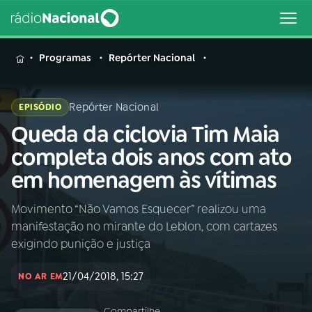
MENU
Programas
Repórter Nacional
Repórter Nacional
EPISÓDIO
Queda da ciclovia Tim Maia
Buscar
na
completa dois anos com ato
Rádio
Buscar
em homenagem às vítimas
Nacional
Movimento “Não Vamos Esquecer” realizou uma
AO VIVO
manifestação no mirante do Leblon, com cartazes
exigindo punição e justiça
01
INÍCIO
21/04/2018, 15:27
NO AR EM
02
A RÁDIO
Compartilhe