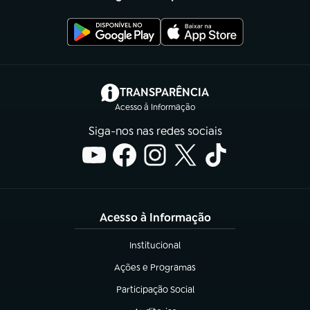
(abre em nova aba)
TRANSPARÊNCIA
Acesso à Informação
Siga-nos nas redes sociais
Acesso à Informação
Institucional
(abre em nova aba)
Ações e Programas
(abre em nova aba)
Participação Social
(abre em nova aba)