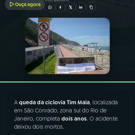
Ouça agora
03
PROGRAMAÇÃO
04
PROGRAMAS
05
PODCASTS
06
VIDEOCASTS
07
ÚLTIMAS
A
queda da ciclovia Tim Maia
, localizada
em São Conrado, zona sul do Rio de
08
FESTIVAL DE MÚSICA
Janeiro, completa
dois anos
. O acidente
deixou dois mortos.
ACOMPANHE A RÁDIO NACIONAL