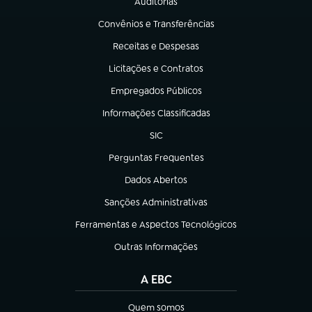
Auditorias
(abre em nova aba)
Convênios e Transferências
(abre em nova aba)
Receitas e Despesas
(abre em nova aba)
Licitações e Contratos
(abre em nova aba)
Empregados Públicos
(abre em nova aba)
Informações Classificadas
(abre em nova aba)
SIC
(abre em nova aba)
Perguntas Frequentes
(abre em nova aba)
Dados Abertos
(abre em nova aba)
Sanções Administrativas
(abre em nova aba)
Ferramentas e Aspectos Tecnológicos
(abre em nova aba)
Outras Informações
(abre em nova aba)
A EBC
Quem somos
(abre em nova aba)