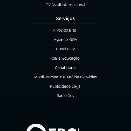
TV Brasil Internacional
(abre em nova aba)
Serviços
A Voz do Brasil
(abre em nova aba)
Agência GOV
(abre em nova aba)
Canal GOV
(abre em nova aba)
Canal Educação
(abre em nova aba)
Canal Libras
(abre em nova aba)
Monitoramento e Análise de Mídias
(abre em nova aba)
Publicidade Legal
(abre em nova aba)
Rádio Gov
(abre em nova aba)