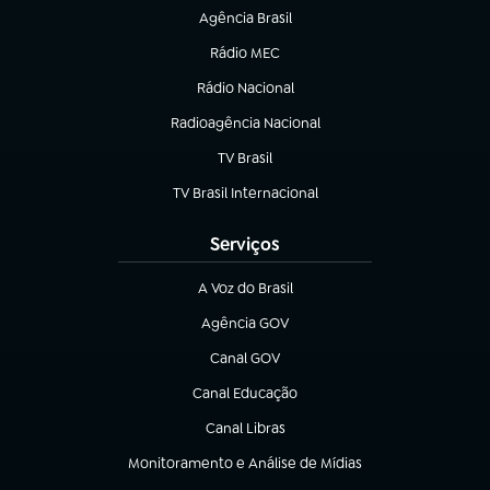
Agência Brasil
(abre em nova aba)
Rádio MEC
(abre em nova aba)
Rádio Nacional
Radioagência Nacional
(abre em nova aba)
TV Brasil
(abre em nova aba)
TV Brasil Internacional
(abre em nova aba)
Serviços
A Voz do Brasil
(abre em nova aba)
Agência GOV
(abre em nova aba)
Canal GOV
(abre em nova aba)
Canal Educação
(abre em nova aba)
Canal Libras
(abre em nova aba)
Monitoramento e Análise de Mídias
(abre em nova aba)