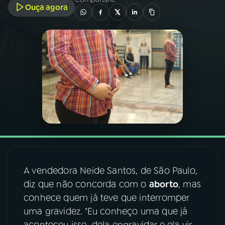
Ouça agora
03
PROGRAMAÇÃO
04
PROGRAMAS
05
PODCASTS
06
VIDEOCASTS
07
ÚLTIMAS
A vendedora Neide Santos, de São Paulo,
diz que não concorda com o
aborto
, mas
08
FESTIVAL DE MÚSICA
conhece quem já teve que interromper
uma gravidez. "Eu conheço uma que já
ACOMPANHE A RÁDIO NACIONAL
aconteceu isso, dela engravidar e ela vir