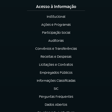
Acesso à Informação
Institucional
(abre em nova aba)
Ações e Programas
(abre em nova aba)
Participação Social
(abre em nova aba)
Auditorias
(abre em nova aba)
Convênios e Transferências
(abre em nova aba)
Receitas e Despesas
(abre em nova aba)
Licitações e Contratos
(abre em nova aba)
Empregados Públicos
(abre em nova aba)
Informações Classificadas
(abre em nova aba)
SIC
(abre em nova aba)
Perguntas Frequentes
(abre em nova aba)
Dados Abertos
(abre em nova aba)