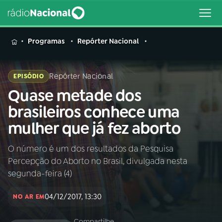
MENU
Programas
Repórter Nacional
Repórter Nacional
EPISÓDIO
Quase metade dos
Buscar
na
brasileiros conhece uma
Rádio
Buscar
mulher que já fez aborto
Nacional
O número é um dos resultados da Pesquisa
AO VIVO
Percepção do Aborto no Brasil, divulgada nesta
segunda-feira (4)
01
INÍCIO
04/12/2017, 13:30
NO AR EM
02
A RÁDIO
Compartilhe