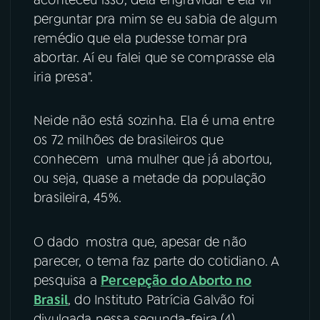
perguntar pra mim se eu sabia de algum
YouTube
Facebook
remédio que ela pudesse tomar pra
abortar. Aí eu falei que se comprasse ela
Instagram
X
iria presa".
TikTok
Neide não está sozinha. Ela é uma entre
os 72 milhões de brasileiros que
conhecem uma mulher que já abortou,
ou seja, quase a metade da população
brasileira, 45%.
O dado mostra que, apesar de não
parecer, o tema faz parte do cotidiano. A
pesquisa a
Percepção do Aborto no
Brasil
, do Instituto Patrícia Galvão foi
divulgada nessa segunda-feira (4).