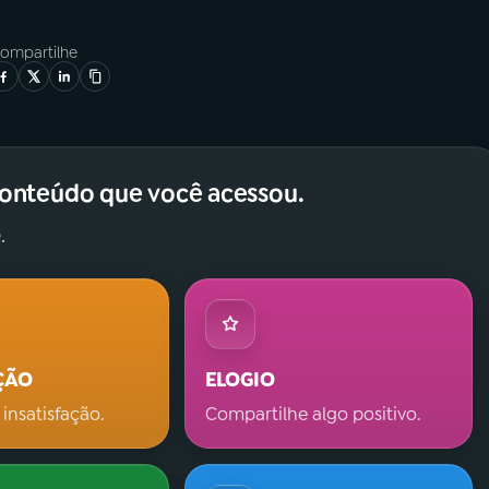
ompartilhe
conteúdo que você acessou.
.
ÇÃO
ELOGIO
 insatisfação.
Compartilhe algo positivo.