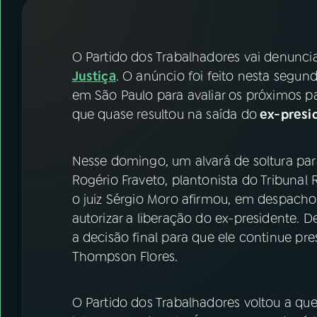
07
ÚLTIMAS
08
FESTIVAL DE MÚSICA
O Partido dos Trabalhadores vai denuncia
Justiça
. O anúncio foi feito nesta segun
em São Paulo para avaliar os próximos pa
ACOMPANHE A RÁDIO NACIONAL
que quase resultou na saída do
ex-presi
YouTube
Facebook
Nesse domingo, um alvará de soltura pa
Instagram
X
Rogério Fraveto, plantonista do Tribunal
TikTok
o juiz Sérgio Moro afirmou, em despach
autorizar a liberação do ex-presidente. De
a decisão final para que ele continue pr
Thompson Flores.
O Partido dos Trabalhadores voltou a que