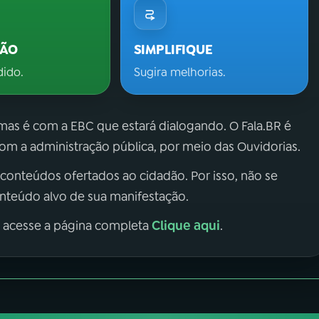
ÇÃO
SIMPLIFIQUE
dido.
Sugira melhorias.
 mas é com a EBC que estará dialogando. O Fala.BR é
m a administração pública, por meio das Ouvidorias.
 conteúdos ofertados ao cidadão. Por isso, não se
onteúdo alvo de sua manifestação.
Clique aqui
, acesse a página completa
.