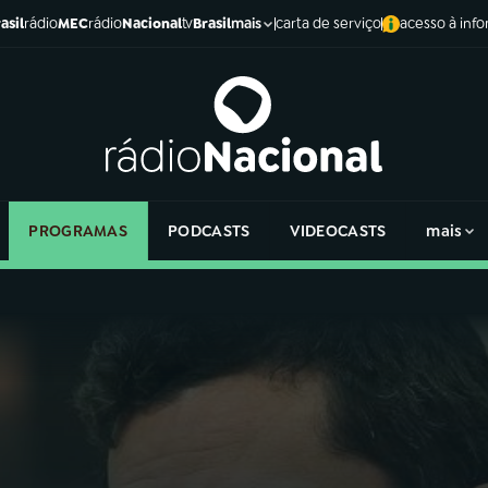
asil
rádio
MEC
rádio
Nacional
tv
Brasil
carta de serviço
acesso à inf
mais
PROGRAMAS
PODCASTS
VIDEOCASTS
mais