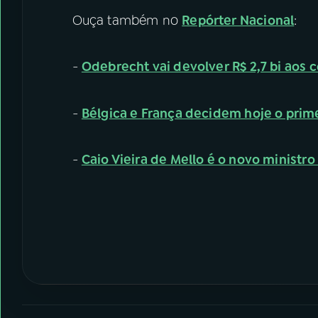
Ouça também no
Repórter Nacional
:
-
Odebrecht vai devolver R$ 2,7 bi aos c
-
Bélgica e França decidem hoje o prim
-
Caio Vieira de Mello é o novo ministro