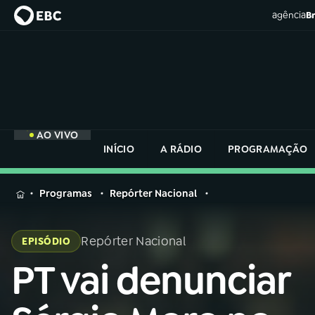
agência
Br
AO VIVO
INÍCIO
A RÁDIO
PROGRAMAÇÃO
MENU
Programas
Repórter Nacional
Buscar
na
Repórter Nacional
EPISÓDIO
Rádio
Buscar
Nacional
PT vai denunciar
Buscar
na
Rádio
AO VIVO