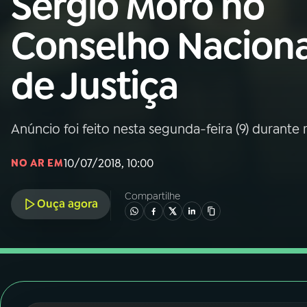
Sérgio Moro no
Nacional
Conselho Naciona
01
INÍCIO
de Justiça
02
A RÁDIO
Anúncio foi feito nesta segunda-feira (9) durante
03
PROGRAMAÇÃO
10/07/2018, 10:00
NO AR EM
04
PROGRAMAS
Compartilhe
Ouça agora
05
PODCASTS
06
VIDEOCASTS