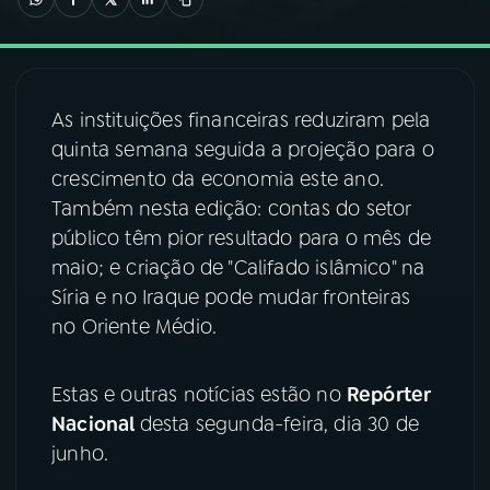
03
PROGRAMAÇÃO
As instituições financeiras reduziram pela
04
PROGRAMAS
quinta semana seguida a projeção para o
crescimento da economia este ano.
05
PODCASTS
Também nesta edição: contas do setor
público têm pior resultado para o mês de
maio; e criação de "Califado islâmico" na
06
VIDEOCASTS
Síria e no Iraque pode mudar fronteiras
no Oriente Médio.
07
ÚLTIMAS
Estas e outras notícias estão no
Repórter
08
FESTIVAL DE MÚSICA
Nacional
desta segunda-feira, dia 30 de
junho.
ACOMPANHE A RÁDIO NACIONAL