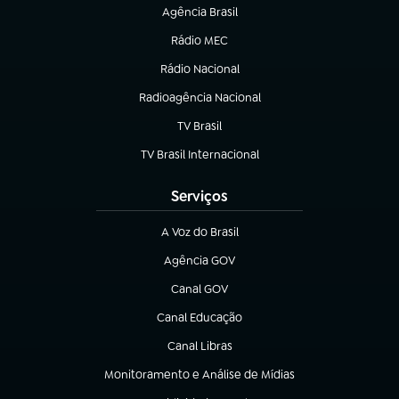
Agência Brasil
(abre em nova aba)
Rádio MEC
(abre em nova aba)
Rádio Nacional
Radioagência Nacional
(abre em nova aba)
TV Brasil
(abre em nova aba)
TV Brasil Internacional
(abre em nova aba)
Serviços
A Voz do Brasil
(abre em nova aba)
Agência GOV
(abre em nova aba)
Canal GOV
(abre em nova aba)
Canal Educação
(abre em nova aba)
Canal Libras
(abre em nova aba)
Monitoramento e Análise de Mídias
(abre em nova aba)