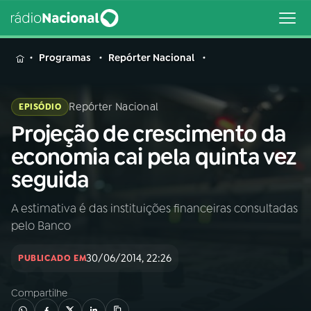
MENU
Programas
Repórter Nacional
Repórter Nacional
EPISÓDIO
Projeção de crescimento da
Buscar
na
economia cai pela quinta vez
Rádio
Buscar
seguida
Nacional
A estimativa é das instituições financeiras consultadas
AO VIVO
pelo Banco
01
INÍCIO
30/06/2014, 22:26
PUBLICADO EM
Compartilhe
02
A RÁDIO