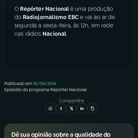
O
Repórter Nacional
é uma produção
YouTube
Facebook
do
Radiojornalismo
EBC
e vai ao ar de
segunda a sexta-feira, às 12h, em rede
Instagram
X
nas rádios
Nacional
.
TikTok
Publicado em
30/06/2014
Episódio
do programa
Repórter Nacional
Compartilhe
Dê sua opinião sobre a qualidade do