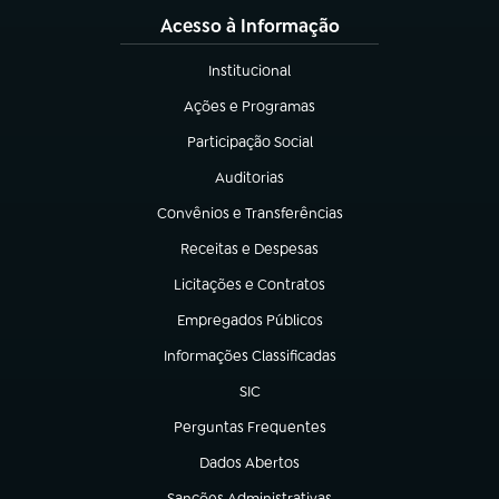
Acesso à Informação
Institucional
(abre em nova aba)
Ações e Programas
(abre em nova aba)
Participação Social
(abre em nova aba)
Auditorias
(abre em nova aba)
Convênios e Transferências
(abre em nova aba)
Receitas e Despesas
(abre em nova aba)
Licitações e Contratos
(abre em nova aba)
Empregados Públicos
(abre em nova aba)
Informações Classificadas
(abre em nova aba)
SIC
(abre em nova aba)
Perguntas Frequentes
(abre em nova aba)
Dados Abertos
(abre em nova aba)
Sanções Administrativas