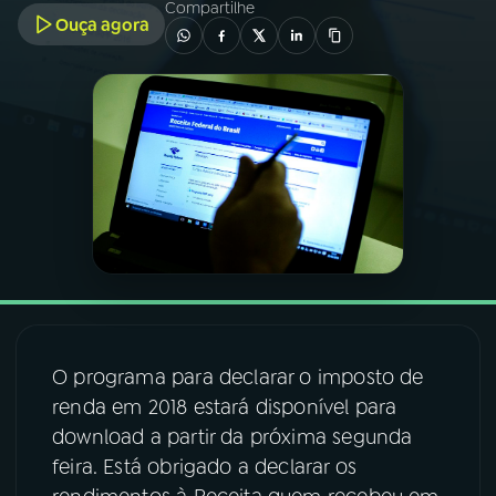
Compartilhe
Ouça agora
03
PROGRAMAÇÃO
04
PROGRAMAS
05
PODCASTS
06
VIDEOCASTS
07
ÚLTIMAS
O programa para declarar o imposto de
renda em 2018 estará disponível para
08
FESTIVAL DE MÚSICA
download a partir da próxima segunda
feira. Está obrigado a declarar os
ACOMPANHE A RÁDIO NACIONAL