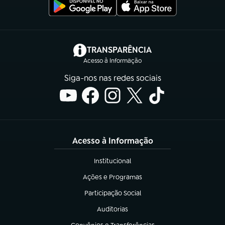
(abre em nova aba)
TRANSPARÊNCIA
Acesso à Informação
Siga-nos nas redes sociais
Acesso à Informação
Institucional
(abre em nova aba)
Ações e Programas
(abre em nova aba)
Participação Social
(abre em nova aba)
Auditorias
(abre em nova aba)