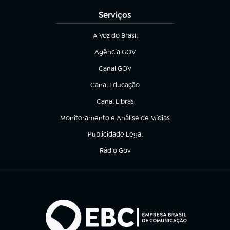
Serviços
A Voz do Brasil
(abre em nova aba)
Agência GOV
(abre em nova aba)
Canal GOV
(abre em nova aba)
Canal Educação
(abre em nova aba)
Canal Libras
(abre em nova aba)
Monitoramento e Análise de Mídias
(abre em nova aba)
Publicidade Legal
(abre em nova aba)
Rádio Gov
(abre em nova aba)