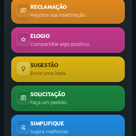
RECLAMAÇÃO
Registre sua insatisfação.
ELOGIO
Compartilhe algo positivo.
SUGESTÃO
Envie uma ideia.
SOLICITAÇÃO
Faça um pedido.
SIMPLIFIQUE
Sugira melhorias.