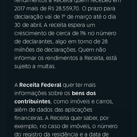
rendimentos à Receita quem recebeu em
2017 mais de R$ 28.559,70. O prazo para
YouTube
Facebook
declaração vai de 1º de março até o dia
30 de abril. A receita espera um
Instagram
X
crescimento de cerca de 1% no número
de declarantes, algo em torno de 28
TikTok
milhões de declarações. Quem não
informar os rendimentos a Receita, está
sujeito a multas.
A
Receita Federal
quer ter mais
informações sobre os
bens dos
contribuintes
, como imóveis e carros,
além de dados das aplicações
financeiras. A Receita quer saber, por
exemplo, no caso de imóveis, o número
do registro da residência e a data de