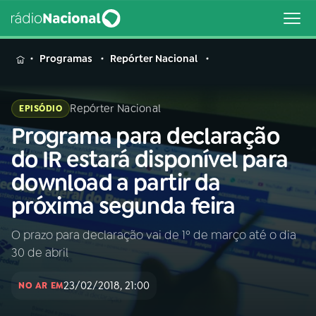
MENU
Programas
Repórter Nacional
Repórter Nacional
EPISÓDIO
Programa para declaração
Buscar
na
do IR estará disponível para
Rádio
Buscar
download a partir da
Nacional
próxima segunda feira
AO VIVO
O prazo para declaração vai de 1º de março até o dia
30 de abril
01
INÍCIO
23/02/2018, 21:00
NO AR EM
02
A RÁDIO