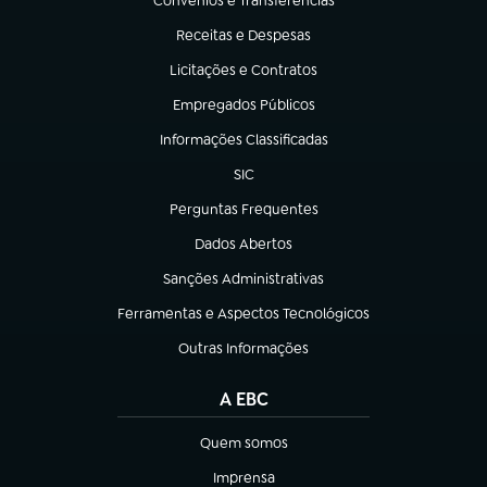
Convênios e Transferências
(abre em nova aba)
Receitas e Despesas
(abre em nova aba)
Licitações e Contratos
(abre em nova aba)
Empregados Públicos
(abre em nova aba)
Informações Classificadas
(abre em nova aba)
SIC
(abre em nova aba)
Perguntas Frequentes
(abre em nova aba)
Dados Abertos
(abre em nova aba)
Sanções Administrativas
(abre em nova aba)
Ferramentas e Aspectos Tecnológicos
(abre em nova aba)
Outras Informações
(abre em nova aba)
A EBC
Quem somos
(abre em nova aba)
Imprensa
(abre em nova aba)