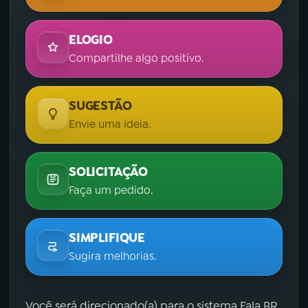
ELOGIO
Compartilhe algo positivo.
SUGESTÃO
Envie uma ideia.
SOLICITAÇÃO
Faça um pedido.
SIMPLIFIQUE
Sugira melhorias.
Você será direcionado(a) para o sistema Fala.BR,