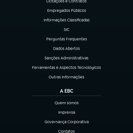
Licitações e Contratos
(abre em nova aba)
Empregados Públicos
(abre em nova aba)
Informações Classificadas
(abre em nova aba)
SIC
(abre em nova aba)
Perguntas Frequentes
(abre em nova aba)
Dados Abertos
(abre em nova aba)
Sanções Administrativas
(abre em nova aba)
Ferramentas e Aspectos Tecnológicos
(abre em nova aba)
Outras Informações
(abre em nova aba)
A EBC
Quem somos
(abre em nova aba)
Imprensa
(abre em nova aba)
Governança Corporativa
(abre em nova aba)
Contatos