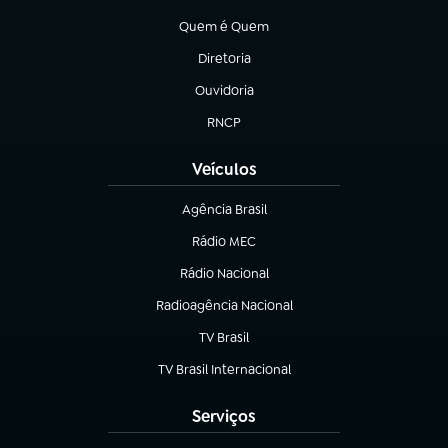
(abre em nova aba)
Quem é Quem
(abre em nova aba)
Diretoria
(abre em nova aba)
Ouvidoria
(abre em nova aba)
RNCP
(abre em nova aba)
Veículos
Agência Brasil
(abre em nova aba)
Rádio MEC
(abre em nova aba)
Rádio Nacional
Radioagência Nacional
(abre em nova aba)
TV Brasil
(abre em nova aba)
TV Brasil Internacional
(abre em nova aba)
Serviços