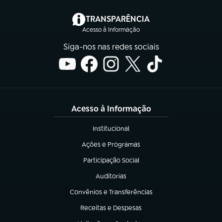
(abre em nova aba)
TRANSPARÊNCIA
Acesso à Informação
Siga-nos nas redes sociais
Acesso à Informação
Institucional
(abre em nova aba)
Ações e Programas
(abre em nova aba)
Participação Social
(abre em nova aba)
Auditorias
(abre em nova aba)
Convênios e Transferências
(abre em nova aba)
Receitas e Despesas
(abre em nova aba)