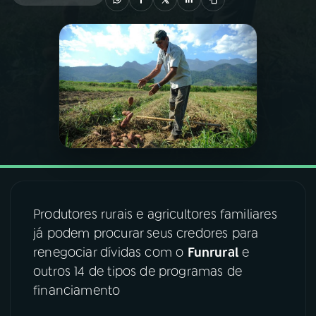
03
PROGRAMAÇÃO
04
PROGRAMAS
05
PODCASTS
06
VIDEOCASTS
Produtores rurais e agricultores familiares
07
ÚLTIMAS
já podem procurar seus credores para
renegociar dívidas com o
Funrural
e
08
FESTIVAL DE MÚSICA
outros 14 de tipos de programas de
financiamento
ACOMPANHE A RÁDIO NACIONAL