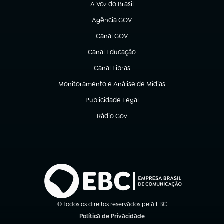
A Voz do Brasil
(abre em nova aba)
Agência GOV
(abre em nova aba)
Canal GOV
(abre em nova aba)
Canal Educação
(abre em nova aba)
Canal Libras
(abre em nova aba)
Monitoramento e Análise de Mídias
(abre em nova aba)
Publicidade Legal
(abre em nova aba)
Rádio Gov
(abre em nova aba)
© Todos os direitos reservados pela EBC
Política de Privacidade
(abre em nova aba)