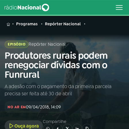
MENU
Programas
Repórter Nacional
Repórter Nacional
EPISÓDIO
Produtores rurais podem
Buscar
na
renegociar dívidas com o
Rádio
Buscar
Funrural
Nacional
A adesão com o pagamento da primeira parcela
AO VIVO
precisa ser feita até 30 de abril
01
INÍCIO
09/04/2018, 14:09
NO AR EM
Compartilhe
02
A RÁDIO
Ouça agora