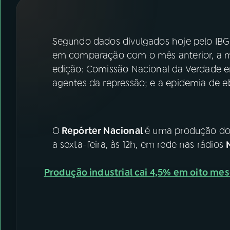
07
ÚLTIMAS
08
FESTIVAL DE MÚSICA
Segundo dados divulgados hoje pelo IBGE, 
em comparação com o mês anterior, a 
edição: Comissão Nacional da Verdade e
ACOMPANHE A RÁDIO NACIONAL
agentes da repressão; e a epidemia de e
YouTube
Facebook
Instagram
X
O
Repórter Nacional
é uma produção d
TikTok
a sexta-feira, às 12h, em rede nas rádios
Produção industrial cai 4,5% em oito me