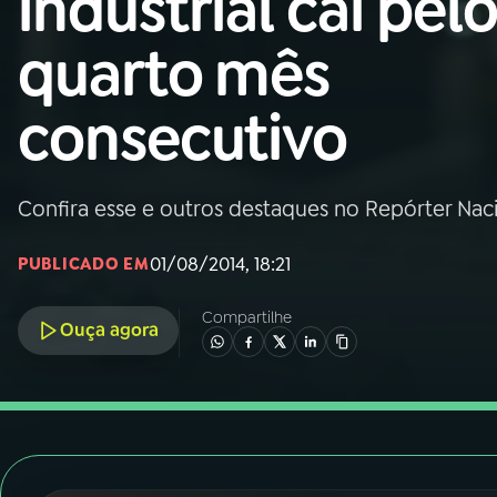
industrial cai pel
Nacional
quarto mês
01
INÍCIO
consecutivo
02
A RÁDIO
Confira esse e outros destaques no Repórter Nac
03
PROGRAMAÇÃO
01/08/2014, 18:21
PUBLICADO EM
04
PROGRAMAS
Compartilhe
Ouça agora
05
PODCASTS
06
VIDEOCASTS