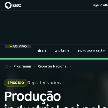
agência
Br
AO VIVO
INÍCIO
A RÁDIO
PROGRAMAÇÃO
MENU
Programas
Repórter Nacional
Buscar
na
Repórter Nacional
EPISÓDIO
Rádio
Buscar
Nacional
Produção
Buscar
na
Rádio
AO VIVO