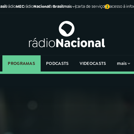
asil
rádio
MEC
rádio
Nacional
tv
Brasil
carta de serviço
acesso à inf
mais
PROGRAMAS
PODCASTS
VIDEOCASTS
mais