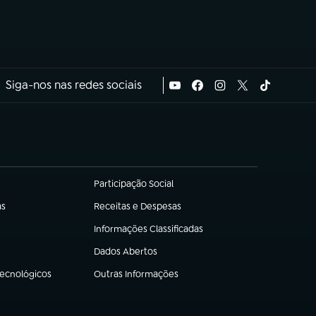
Siga-nos nas redes sociais
Participação Social
(abre em nova aba)
as
Receitas e Despesas
(abre em nova aba)
Informações Classificadas
(abre em nova aba)
Dados Abertos
(abre em nova aba)
Tecnológicos
Outras Informações
(abre em nova aba)