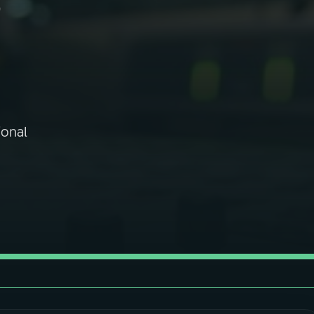
o
ional