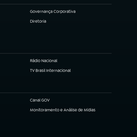
Governança Corporativa
(abre em nova aba)
Diretoria
(abre em nova aba)
Rádio Nacional
TV Brasil Internacional
(abre em nova aba)
Canal GOV
(abre em nova aba)
Monitoramento e Análise de Mídias
(abre em nova aba)