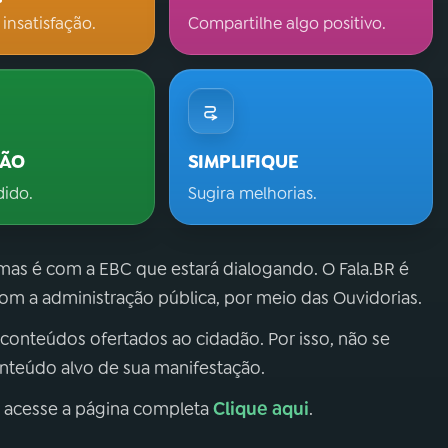
 insatisfação.
Compartilhe algo positivo.
ÇÃO
SIMPLIFIQUE
dido.
Sugira melhorias.
 mas é com a EBC que estará dialogando. O Fala.BR é
m a administração pública, por meio das Ouvidorias.
 conteúdos ofertados ao cidadão. Por isso, não se
onteúdo alvo de sua manifestação.
Clique aqui
, acesse a página completa
.