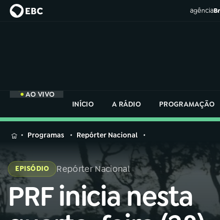
agência
Br
AO VIVO
INÍCIO
A RÁDIO
PROGRAMAÇÃO
MENU
Programas
Repórter Nacional
Buscar
na
Repórter Nacional
EPISÓDIO
Rádio
Buscar
Nacional
PRF inicia nesta
Buscar
na
Rádio
AO VIVO