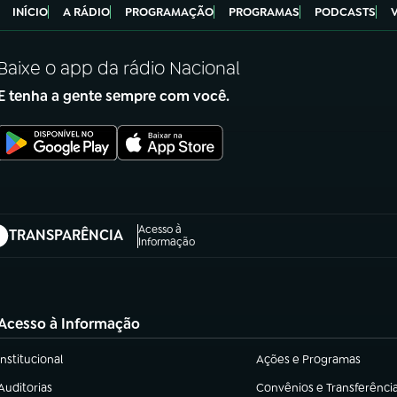
INÍCIO
A RÁDIO
PROGRAMAÇÃO
PROGRAMAS
PODCASTS
Baixe o app da rádio Nacional
E tenha a gente sempre com você.
Acesso à
TRANSPARÊNCIA
abre em nova aba)
Informação
Acesso à Informação
Institucional
Ações e Programas
(abre em nova aba)
(abre em nova aba)
Auditorias
Convênios e Transferênci
(abre em nova aba)
(abre em nova aba)